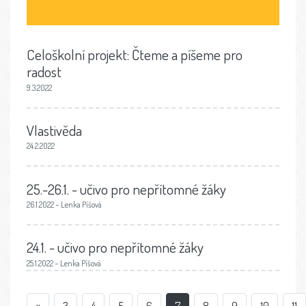
Celoškolní projekt: Čteme a píšeme pro
radost
9.3.2022
Vlastivěda
24.2.2022
25.-26.1. - učivo pro nepřítomné žáky
26.1.2022 – Lenka Píšová
24.1. - učivo pro nepřítomné žáky
25.1.2022 – Lenka Píšová
«
3
4
5
6
7
8
9
10
11