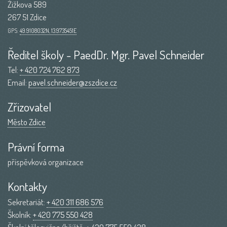
Žižkova 589
267 51 Zdice
GPS:
49.9108032N, 13.9735451E
Ředitel školy - PaedDr. Mgr. Pavel Schneider
Tel:
+ 420 724 762 873
Email:
pavel.schneider@zszdice.cz
Zřizovatel
Město Zdice
Právní forma
příspěvková organizace
Kontakty
Sekretariát:
+ 420 311 686 576
Školník:
+ 420 775 550 428