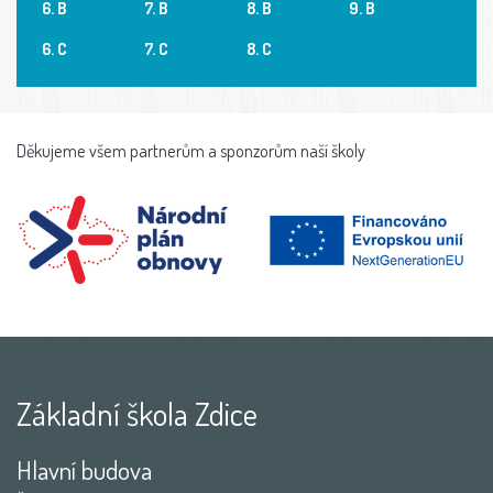
6. B
7. B
8. B
9. B
6. C
7. C
8. C
Děkujeme všem partnerům a sponzorům naší školy
Základní škola Zdice
Hlavní budova