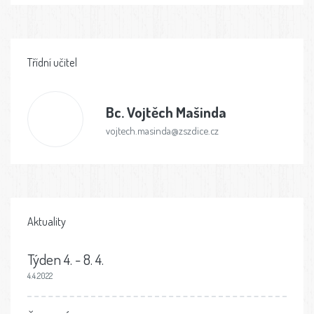
Třídní učitel
Bc.
Vojtěch Mašinda
vojtech.masinda@zszdice.cz
Aktuality
Týden 4. - 8. 4.
4.4.2022