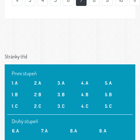
Stránky tříd
První stupeň
1. A
2. A
3. A
4. A
5. A
1. B
2. B
3. B
4. B
5. B
1. C
2. C
3. C
4. C
5. C
Druhý stupeň
6. A
7. A
8. A
9. A