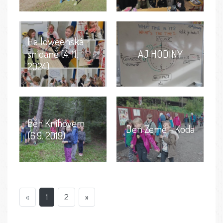
Halloweenská
snídaně (4. 11.
AJ HODINY
2024)
Běh Knihovem
Den Země - Koda
(6.9. 2019)
«
1
2
»