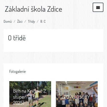
Základní škola Zdice
Domů
Žáci
Třídy
8. C
O třídě
Fotogalerie
Běh na Knihově 2.
stupeň (3. 9.
POPIS OSOBY
2025)