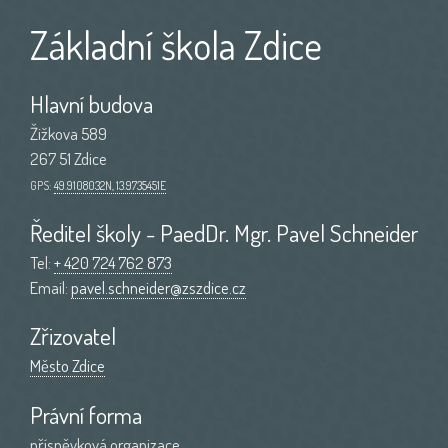
Základní škola Zdice
Hlavní budova
Žižkova 589
267 51 Zdice
GPS:
49.9108032N, 13.9735451E
Ředitel školy - PaedDr. Mgr. Pavel Schneider
Tel:
+ 420 724 762 873
Email:
pavel.schneider@zszdice.cz
Zřizovatel
Město Zdice
Právní forma
příspěvková organizace