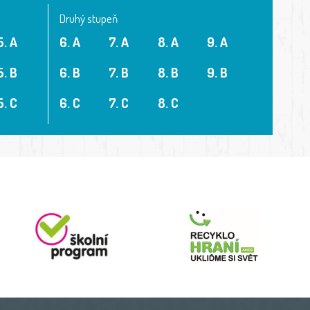
Druhý stupeň
5. A
6. A
7. A
8. A
9. A
5. B
6. B
7. B
8. B
9. B
5. C
6. C
7. C
8. C