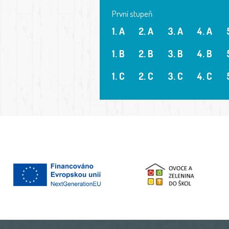
První stupeň
1. A
2. A
3. A
4. A
1. B
2. B
3. B
4. B
1. C
2. C
3. C
4. C