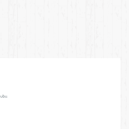
lubu.