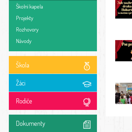
Školní kapela
Projekty
Rozhovory
Návody
Škola
Žáci
Rodiče
Dokumenty