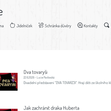
e
dna
Jídelníček
Schránka důvěry
Kontakty
b
Dva tovaryši
22.6.2026 – Lucie Pavlovská
Divadelní představení "DVA TOVARZ3I". Hrají děti ze školního k
Jak zachránit draka Huberta