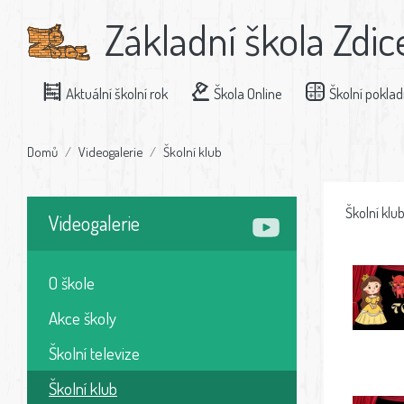
Základní škola Zdic
Aktuální školní rok
Škola Online
Školní pokla
Domů
Videogalerie
Školní klub
Školní klu
Videogalerie
O škole
Akce školy
Školní televize
Školní klub