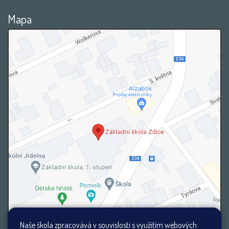
Mapa
Naše škola zpracovává v souvislosti s využitím webových