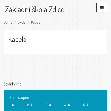
Základní škola Zdice
Domů
Škola
Kapela
Kapela
Stránky tříd
První stupeň
1. A
2. A
3. A
4. A
5. A