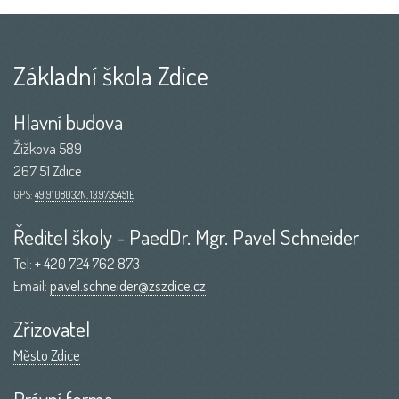
Základní škola Zdice
Hlavní budova
Žižkova 589
267 51 Zdice
GPS:
49.9108032N, 13.9735451E
Ředitel školy - PaedDr. Mgr. Pavel Schneider
Tel:
+ 420 724 762 873
Email:
pavel.schneider@zszdice.cz
Zřizovatel
Město Zdice
Právní forma