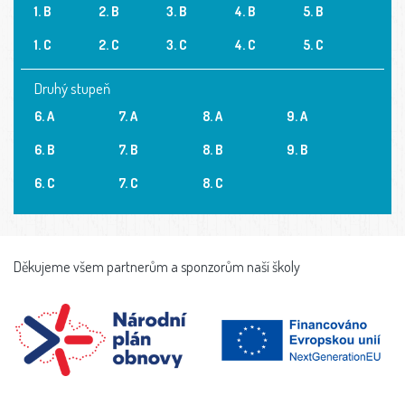
1. B
2. B
3. B
4. B
5. B
1. C
2. C
3. C
4. C
5. C
Druhý stupeň
6. A
7. A
8. A
9. A
6. B
7. B
8. B
9. B
6. C
7. C
8. C
Děkujeme všem partnerům a sponzorům naší školy