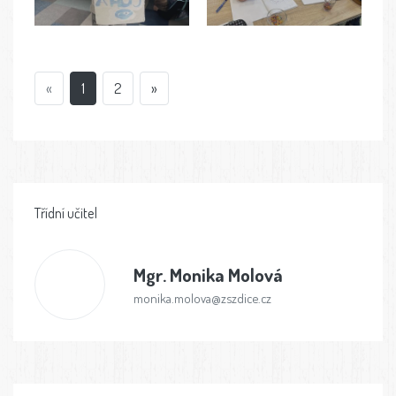
«
1
2
»
Třídní učitel
Mgr.
Monika Molová
monika.molova@zszdice.cz