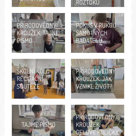
ROZTOKŮ
PŘÍRODOVĚDNÝ
POKUS V RUKOU
KROUŽEK: TAJNÉ
SAMOTNÝCH
PÍSMO
BADATELŮ
ŠKOLNÍ KOLO
PŘÍRODOVĚDNÝ
RECITAČNÍ
KROUŽEK: JAK
SOUTĚŽE
VZNIKL ŽIVOT?
PŘÍRODOVĚDNÝ
TAJMÉ PÍSMO
KROUŽEK:
GELOVÉ KULIČKY