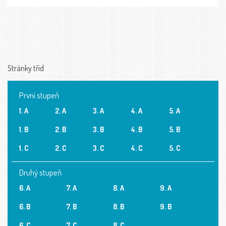
Stránky tříd
První stupeň
1. A
2. A
3. A
4. A
5. A
1. B
2. B
3. B
4. B
5. B
1. C
2. C
3. C
4. C
5. C
Druhý stupeň
6. A
7. A
8. A
9. A
6. B
7. B
8. B
9. B
6. C
7. C
8. C