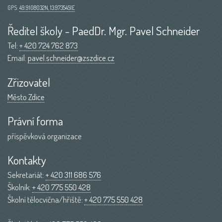
GPS:
49.9108032N, 13.9735451E
Ředitel školy - PaedDr. Mgr. Pavel Schneider
Tel:
+ 420 724 762 873
Email:
pavel.schneider@zszdice.cz
Zřizovatel
Město Zdice
Právní forma
příspěvková organizace
Kontakty
Sekretariát:
+ 420 311 686 576
Školník:
+ 420 775 550 428
Školní tělocvična/hřiště:
+ 420 775 550 428