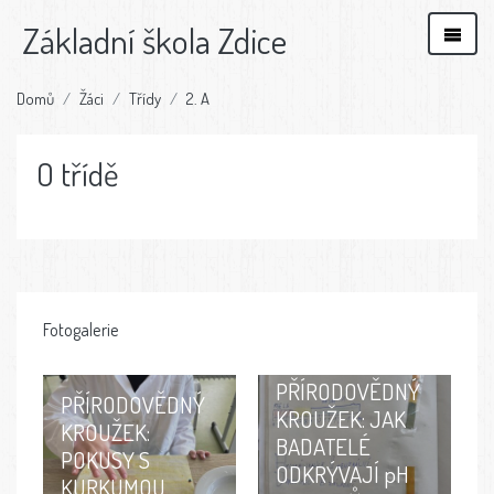
Základní škola Zdice
Domů
Žáci
Třídy
2. A
O třídě
Fotogalerie
PŘÍRODOVĚDNÝ
PŘÍRODOVĚDNÝ
KROUŽEK: JAK
KROUŽEK:
BADATELÉ
POKUSY S
ODKRÝVAJÍ pH
KURKUMOU