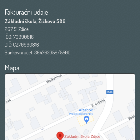
Fakturační údaje
Základní škola, Žižkova 589
267 51 Zdice
IČO: 70990816
DIČ: CZ70990816
Bankovní účet: 364763359/5500
Mapa