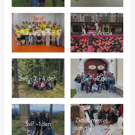
Barevný týden
Jump Aréna
ŠvP - 3. + 4. den
ŠvP - 2.den
Zkoušíme své
ŠvP - 1.den
smysly