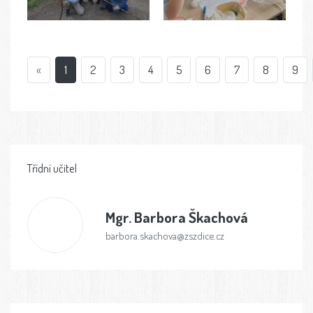
«
1
2
3
4
5
6
7
8
9
Třídní učitel
Mgr.
Barbora Škachová
barbora.skachova@zszdice.cz