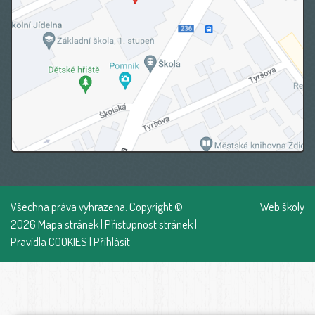
Všechna práva vyhrazena. Copyright ©
Web školy
2026
Mapa stránek
|
Přístupnost stránek
|
Pravidla COOKIES
|
Přihlásit