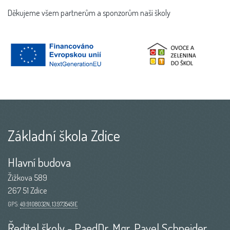
Děkujeme všem partnerům a sponzorům naší školy
Základní škola Zdice
Hlavní budova
Žižkova 589
267 51 Zdice
GPS:
49.9108032N, 13.9735451E
Ředitel školy - PaedDr. Mgr. Pavel Schneider