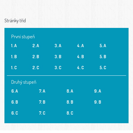
Stránky tříd
První stupeň
1. A
2. A
3. A
4. A
5. A
1. B
2. B
3. B
4. B
5. B
1. C
2. C
3. C
4. C
5. C
Druhý stupeň
6. A
7. A
8. A
9. A
6. B
7. B
8. B
9. B
6. C
7. C
8. C