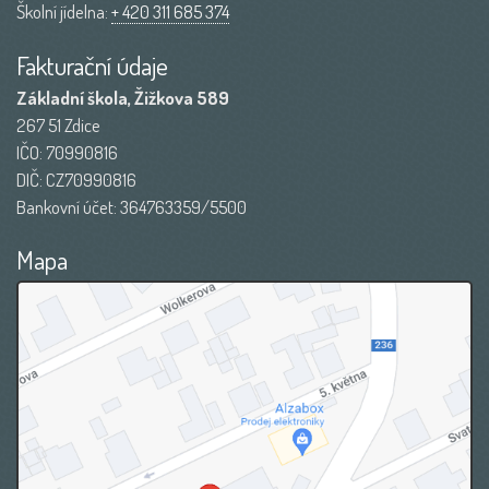
Školní jídelna:
+ 420 311 685 374
Fakturační údaje
Základní škola, Žižkova 589
267 51 Zdice
IČO: 70990816
DIČ: CZ70990816
Bankovní účet: 364763359/5500
Mapa