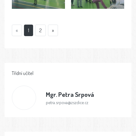
«
1
2
»
Třídní učitel
Mgr.
Petra Srpová
petra.srpova@zszdice.cz