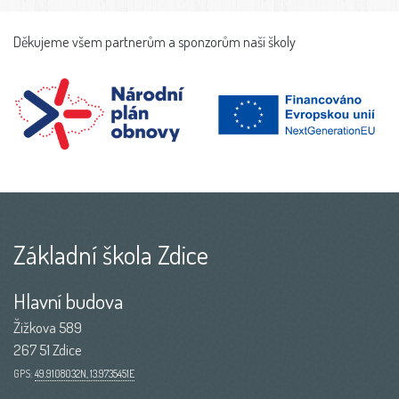
Děkujeme všem partnerům a sponzorům naší školy
Základní škola Zdice
Hlavní budova
Žižkova 589
267 51 Zdice
GPS:
49.9108032N, 13.9735451E