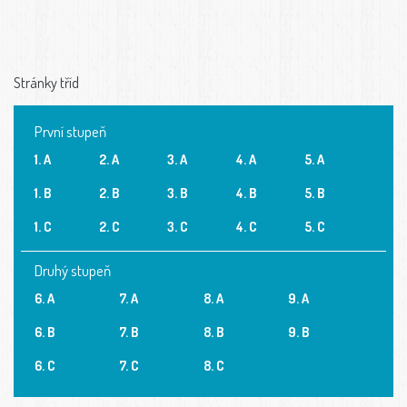
Stránky tříd
První stupeň
1. A
2. A
3. A
4. A
5. A
1. B
2. B
3. B
4. B
5. B
1. C
2. C
3. C
4. C
5. C
Druhý stupeň
6. A
7. A
8. A
9. A
6. B
7. B
8. B
9. B
6. C
7. C
8. C