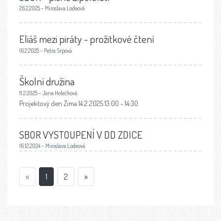
26.2.2025 – Miroslava Lodeová
Eliáš mezi piráty - prožitkové čtení
16.2.2025 – Petra Srpová
Školní družina
11.2.2025 – Jana Holečková
Projektový den Zima 14.2.2025 13:00 - 14:30
SBOR VYSTOUPENÍ V DD ZDICE
16.12.2024 – Miroslava Lodeová
«
1
2
»