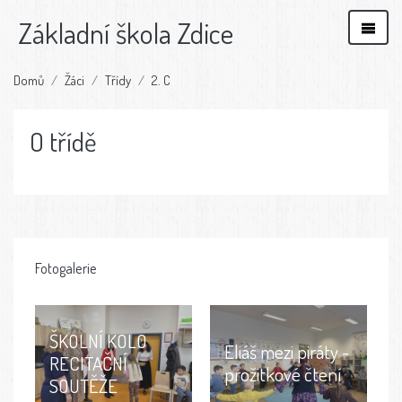
Základní škola Zdice
Domů
Žáci
Třídy
2. C
O třídě
Fotogalerie
ŠKOLNÍ KOLO
Eliáš mezi piráty -
RECITAČNÍ
prožitkové čtení
SOUTĚŽE