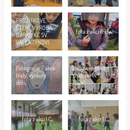
PROŽITKOVÉ
ČTENÍ, VÝROBA
fota z akcí třídy
DÁRKŮ KE SV.
VALENTÝNOVI
Fotografie - akce
Halloweenská
třídy, výtvory
snídaně (4. 11.
dětí..
2024)
fota z akci 1.C
fota z akci 1.C