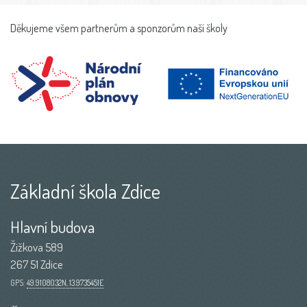
Děkujeme všem partnerům a sponzorům naší školy
Základní škola Zdice
Hlavní budova
Žižkova 589
267 51 Zdice
GPS:
49.9108032N, 13.9735451E