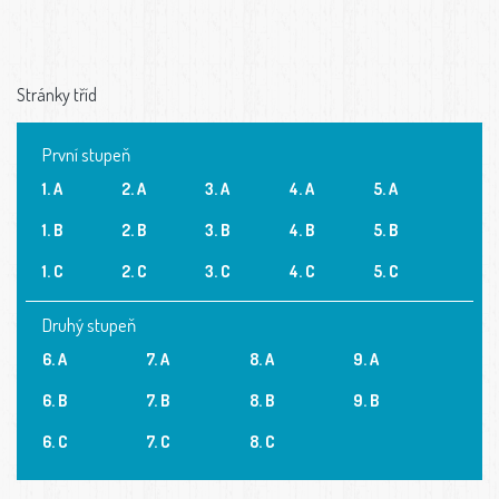
Stránky tříd
První stupeň
1. A
2. A
3. A
4. A
5. A
1. B
2. B
3. B
4. B
5. B
1. C
2. C
3. C
4. C
5. C
Druhý stupeň
6. A
7. A
8. A
9. A
6. B
7. B
8. B
9. B
6. C
7. C
8. C