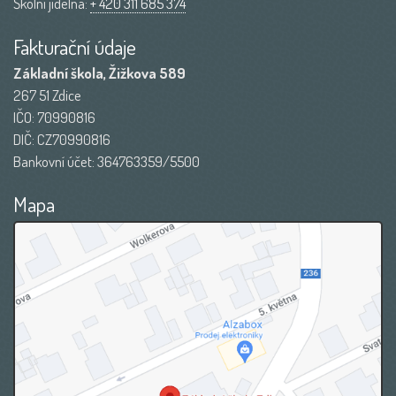
Školní jídelna:
+ 420 311 685 374
Fakturační údaje
Základní škola, Žižkova 589
267 51 Zdice
IČO: 70990816
DIČ: CZ70990816
Bankovní účet: 364763359/5500
Mapa