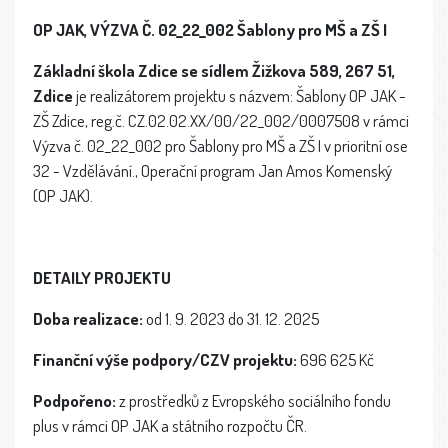
OP JAK, VÝZVA Č.
02_22_002
Šablony pro MŠ a ZŠ I
Základní škola Zdice se sídlem Žižkova 589, 267 51,
Zdice
je realizátorem projektu s názvem: Šablony OP JAK -
ZŠ Zdice, reg.č. CZ.02.02.XX/00/22_002/0007508 v rámci
Výzva č. 02_22_002 pro Šablony pro MŠ a ZŠ I v prioritní ose
32 - Vzdělávání., Operační program Jan Amos Komenský
(OP JAK).
DETAILY PROJEKTU
Doba realizace:
od 1. 9. 2023 do 31. 12. 2025
Finanční výše podpory/CZV projektu:
696 625 Kč
Podpořeno:
z prostředků z Evropského sociálního fondu
plus v rámci OP JAK a státního rozpočtu ČR.