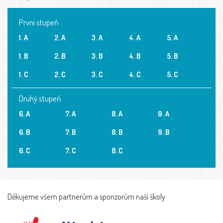
První stupeň
1. A
2. A
3. A
4. A
5. A
1. B
2. B
3. B
4. B
5. B
1. C
2. C
3. C
4. C
5. C
Druhý stupeň
6. A
7. A
8. A
9. A
6. B
7. B
8. B
9. B
6. C
7. C
8. C
Děkujeme všem partnerům a sponzorům naší školy