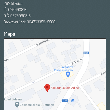
267 51 Zdice
IČO: 70990816
DIČ: CZ70990816
Bankovní účet: 364763359/5500
Mapa