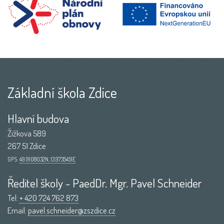
Základní škola Zdice
Hlavní budova
Žižkova 589
267 51 Zdice
GPS:
49.9108032N, 13.9735451E
Ředitel školy - PaedDr. Mgr. Pavel Schneider
Tel:
+ 420 724 762 873
Email:
pavel.schneider@zszdice.cz