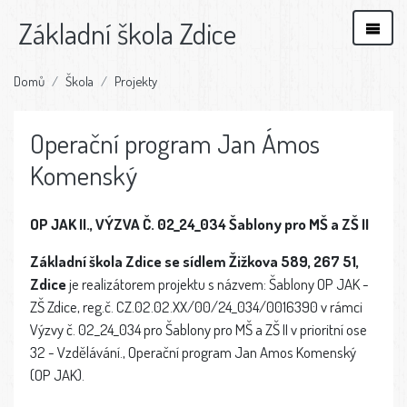
Základní škola Zdice
Domů
Škola
Projekty
Operační program Jan Ámos
Komenský
OP JAK II., VÝZVA Č.
02_24_034
Šablony pro MŠ a ZŠ II
Základní škola Zdice se sídlem Žižkova 589, 267 51,
Zdice
je realizátorem projektu s názvem: Šablony OP JAK -
ZŠ Zdice, reg.č. CZ.02.02.XX/00/24_034/0016390 v rámci
Výzvy č. 02_24_034 pro Šablony pro MŠ a ZŠ II v prioritní ose
32 - Vzdělávání., Operační program Jan Amos Komenský
(OP JAK).