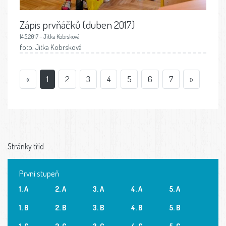
Zápis prvňáčků (duben 2017)
14.5.2017 – Jitka Kobrsková
foto. Jitka Kobrsková
«
1
2
3
4
5
6
7
»
Stránky tříd
První stupeň
1. A
2. A
3. A
4. A
5. A
1. B
2. B
3. B
4. B
5. B
1. C
2. C
3. C
4. C
5. C