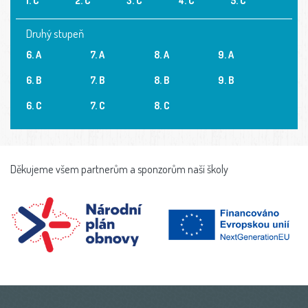
Druhý stupeň
6. A
7. A
8. A
9. A
6. B
7. B
8. B
9. B
6. C
7. C
8. C
Děkujeme všem partnerům a sponzorům naší školy