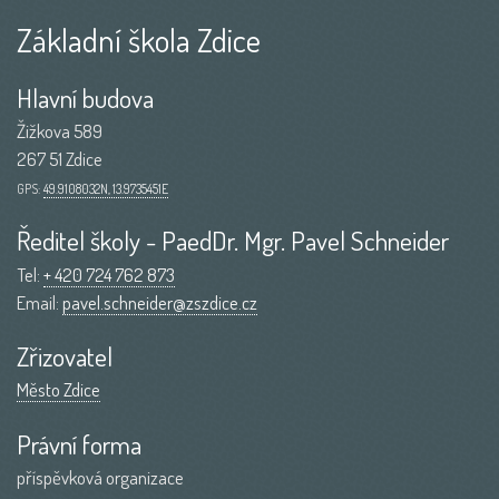
Základní škola Zdice
Hlavní budova
Žižkova 589
267 51 Zdice
GPS:
49.9108032N, 13.9735451E
Ředitel školy - PaedDr. Mgr. Pavel Schneider
Tel:
+ 420 724 762 873
Email:
pavel.schneider@zszdice.cz
Zřizovatel
Město Zdice
Právní forma
příspěvková organizace