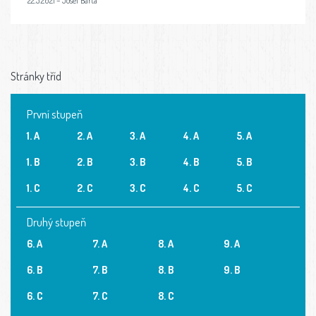
22.5.2021 – Josef Bárta
Stránky tříd
První stupeň
1. A
2. A
3. A
4. A
5. A
1. B
2. B
3. B
4. B
5. B
1. C
2. C
3. C
4. C
5. C
Druhý stupeň
6. A
7. A
8. A
9. A
6. B
7. B
8. B
9. B
6. C
7. C
8. C