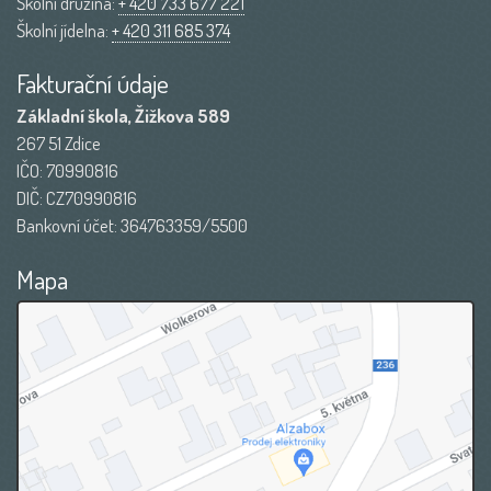
Školní družina:
+ 420 733 677 221
Školní jídelna:
+ 420 311 685 374
Fakturační údaje
Základní škola, Žižkova 589
267 51 Zdice
IČO: 70990816
DIČ: CZ70990816
Bankovní účet: 364763359/5500
Mapa