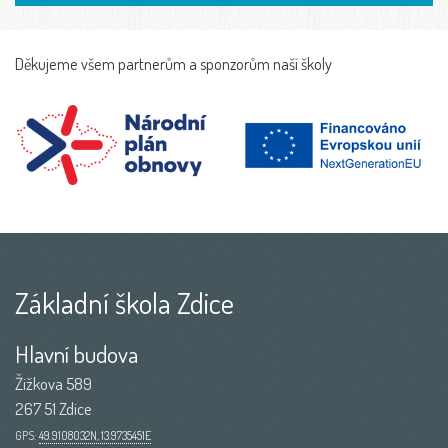
Děkujeme všem partnerům a sponzorům naší školy
Základní škola Zdice
Hlavní budova
Žižkova 589
267 51 Zdice
GPS:
49.9108032N, 13.9735451E