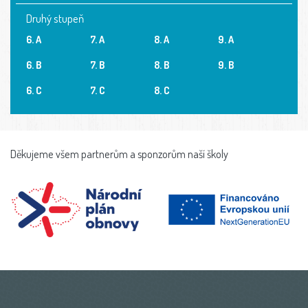
Druhý stupeň
6. A
7. A
8. A
9. A
6. B
7. B
8. B
9. B
6. C
7. C
8. C
Děkujeme všem partnerům a sponzorům naší školy