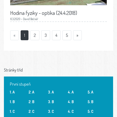
Hodina fyziky - optika (24.4.2018)
6.3.2020 – David Bečvář
«
1
2
3
4
5
»
Stránky tříd
První stupeň
1. A
2. A
3. A
4. A
5. A
1. B
2. B
3. B
4. B
5. B
1. C
2. C
3. C
4. C
5. C