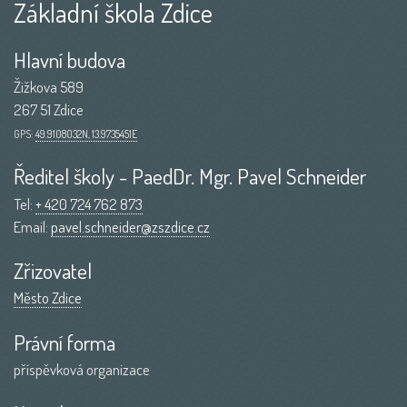
Základní škola Zdice
Hlavní budova
Žižkova 589
267 51 Zdice
GPS:
49.9108032N, 13.9735451E
Ředitel školy - PaedDr. Mgr. Pavel Schneider
Tel:
+ 420 724 762 873
Email:
pavel.schneider@zszdice.cz
Zřizovatel
Město Zdice
Právní forma
příspěvková organizace