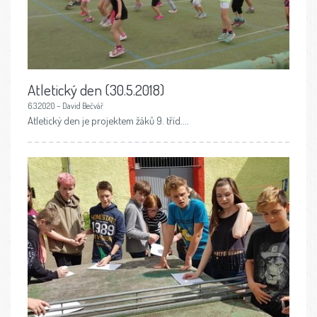
Atletický den (30.5.2018)
6.3.2020 – David Bečvář
Atletický den je projektem žáků 9. tříd....