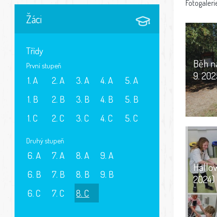
Fotogaleri
Žáci
Třídy
Běh na
První stupeň
9. 202
1. A
2. A
3. A
4. A
5. A
1. B
2. B
3. B
4. B
5. B
1. C
2. C
3. C
4. C
5. C
Druhý stupeň
6. A
7. A
8. A
9. A
Hallow
6. B
7. B
8. B
9. B
2024)
6. C
7. C
8. C