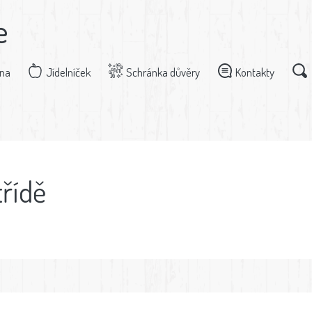
e
dna
Jídelníček
Schránka důvěry
Kontakty
třídě