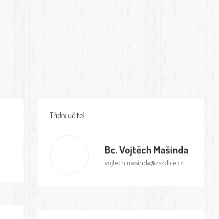
Třídní učitel
Bc.
Vojtěch Mašinda
vojtech.masinda@zszdice.cz