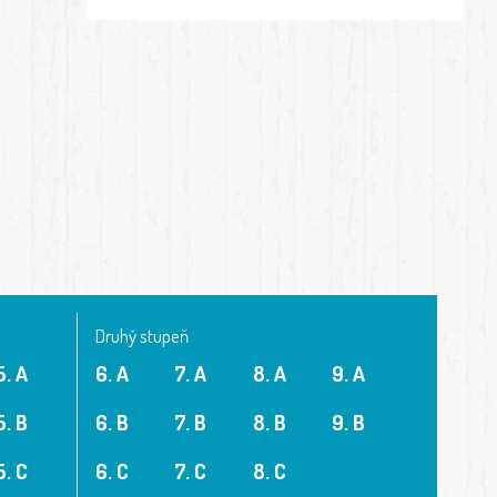
Druhý stupeň
5. A
6. A
7. A
8. A
9. A
5. B
6. B
7. B
8. B
9. B
5. C
6. C
7. C
8. C