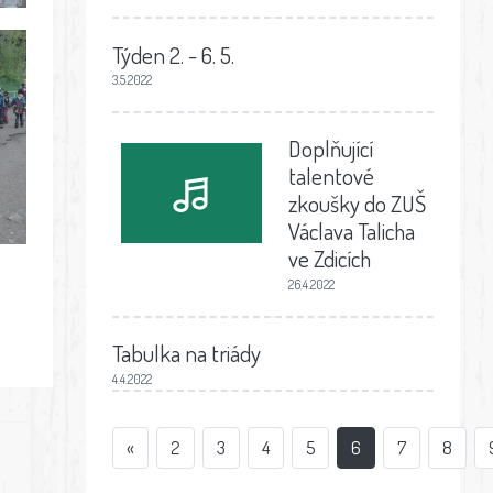
Týden 2. - 6. 5.
3.5.2022
Doplňující
talentové
zkoušky do ZUŠ
Václava Talicha
ve Zdicích
26.4.2022
Tabulka na triády
4.4.2022
«
2
3
4
5
6
7
8