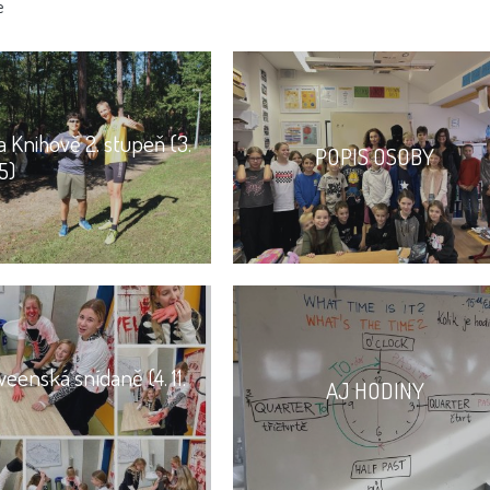
e
 Knihově 2. stupeň (3.
POPIS OSOBY
5)
eenská snídaně (4. 11.
AJ HODINY