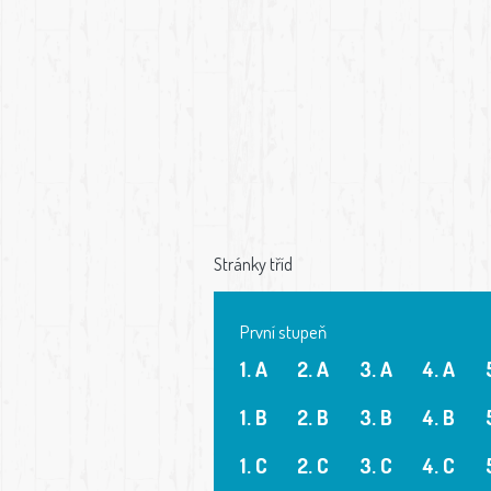
Stránky tříd
První stupeň
1. A
2. A
3. A
4. A
1. B
2. B
3. B
4. B
1. C
2. C
3. C
4. C