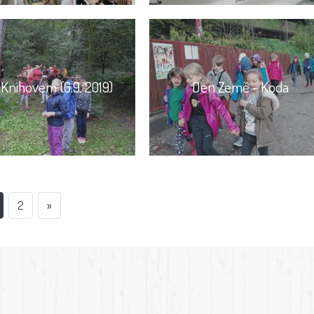
Knihovem (6.9. 2019)
Den Země - Koda
2
»