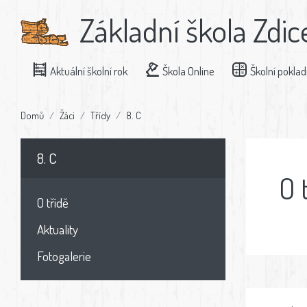
Základní škola Zdic
Aktuální školní rok
Škola Online
Školní pokla
Domů
Žáci
Třídy
8. C
8. C
O 
O třídě
Aktuality
Fotogalerie