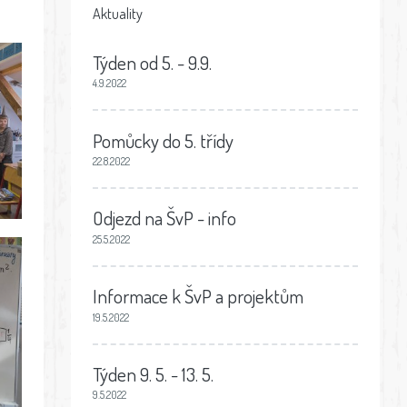
Aktuality
Týden od 5. - 9.9.
4.9.2022
Pomůcky do 5. třídy
22.8.2022
Odjezd na ŠvP - info
25.5.2022
Informace k ŠvP a projektům
19.5.2022
Týden 9. 5. - 13. 5.
9.5.2022