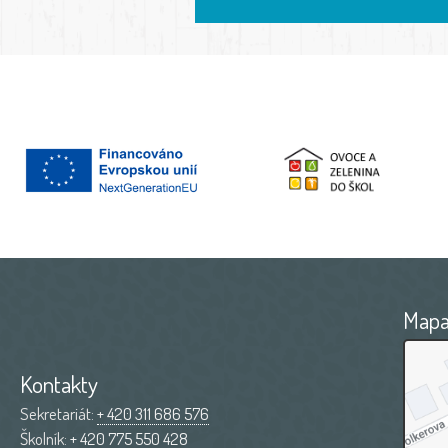
Map
Kontakty
Sekretariát:
+ 420 311 686 576
Školník:
+ 420 775 550 428