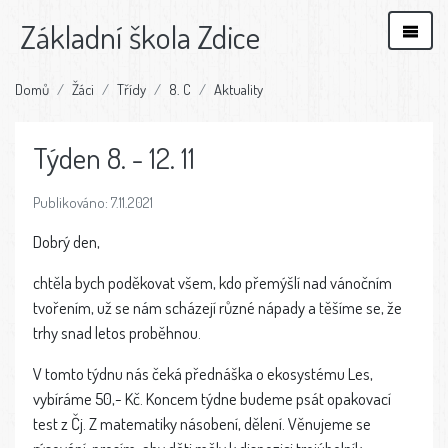
Základní škola Zdice
Domů
Žáci
Třídy
8. C
Aktuality
Týden 8. - 12. 11
Publikováno: 7.11.2021
Dobrý den,
chtěla bych poděkovat všem, kdo přemýšlí nad vánočním
tvořením, už se nám scházejí různé nápady a těšíme se, že
trhy snad letos proběhnou.
V tomto týdnu nás čeká přednáška o ekosystému Les,
vybíráme 50,- Kč. Koncem týdne budeme psát opakovací
test z Čj. Z matematiky násobení, dělení. Věnujeme se