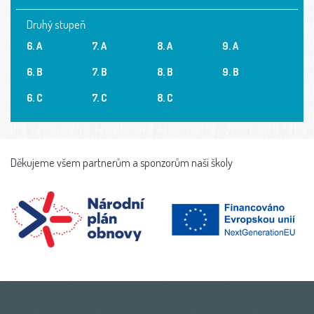
Druhý stupeň
6. A
7. A
8. A
9. A
6. B
7. B
8. B
9. B
6. C
7. C
8. C
Děkujeme všem partnerům a sponzorům naší školy