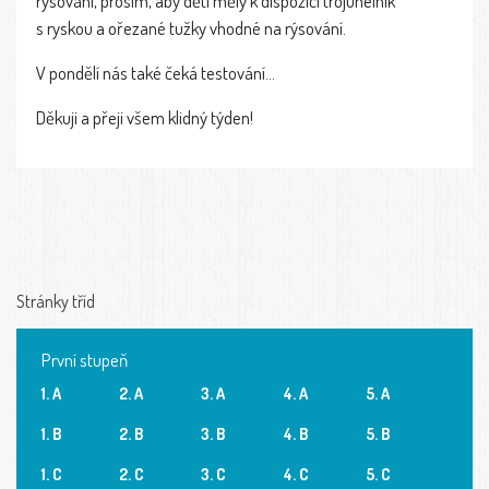
rýsování, prosím, aby děti měly k dispozici trojúhelník
s ryskou a ořezané tužky vhodné na rýsování.
V pondělí nás také čeká testování...
Děkuji a přeji všem klidný týden!
Stránky tříd
První stupeň
1. A
2. A
3. A
4. A
5. A
1. B
2. B
3. B
4. B
5. B
1. C
2. C
3. C
4. C
5. C