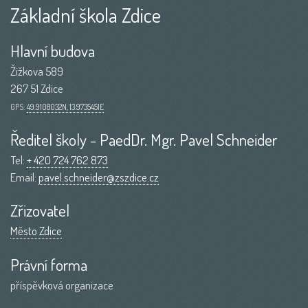
Základní škola Zdice
Hlavní budova
Žižkova 589
267 51 Zdice
GPS:
49.9108032N, 13.9735451E
Ředitel školy - PaedDr. Mgr. Pavel Schneider
Tel:
+ 420 724 762 873
Email:
pavel.schneider@zszdice.cz
Zřizovatel
Město Zdice
Právní forma
příspěvková organizace