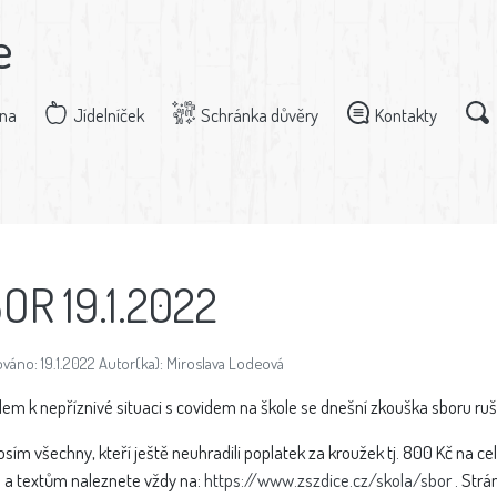
e
dna
Jídelníček
Schránka důvěry
Kontakty
OR 19.1.2022
váno: 19.1.2022 Autor(ka): Miroslava Lodeová
em k nepříznivé situaci s covidem na škole se dnešní zkouška sboru ruší
osím všechny, kteří ještě neuhradili poplatek za kroužek tj. 800 Kč na celý
 a textům naleznete vždy na:
https://www.zszdice.cz/skola/sbor
. Strá