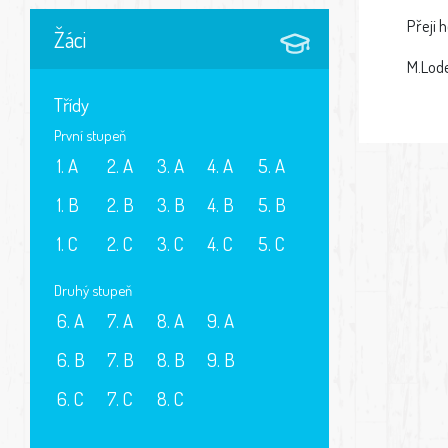
Přeji 
Žáci
M.Lod
Třídy
První stupeň
1. A
2. A
3. A
4. A
5. A
1. B
2. B
3. B
4. B
5. B
1. C
2. C
3. C
4. C
5. C
Druhý stupeň
6. A
7. A
8. A
9. A
6. B
7. B
8. B
9. B
6. C
7. C
8. C