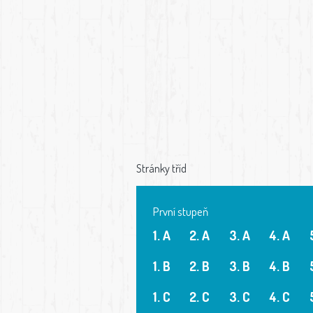
Stránky tříd
První stupeň
1. A
2. A
3. A
4. A
1. B
2. B
3. B
4. B
1. C
2. C
3. C
4. C