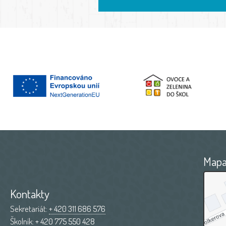
Map
Kontakty
Sekretariát:
+ 420 311 686 576
Školník:
+ 420 775 550 428