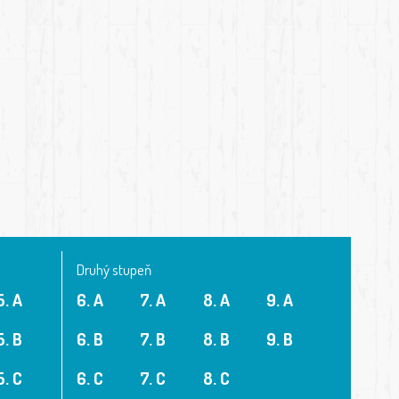
Druhý stupeň
5. A
6. A
7. A
8. A
9. A
5. B
6. B
7. B
8. B
9. B
5. C
6. C
7. C
8. C