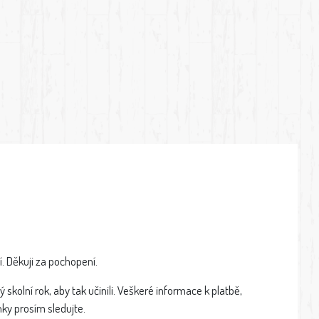
. Děkuji za pochopení.
 skolní rok, aby tak učinili. Veškeré informace k platbě,
nky prosím sledujte.