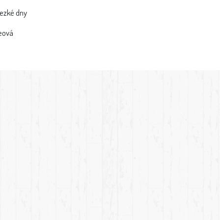
hezké dny
eová