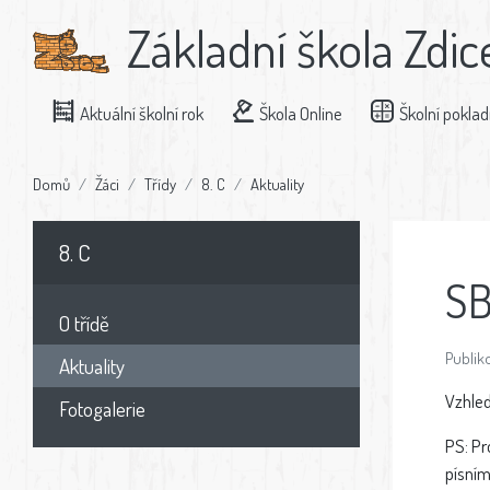
Základní škola Zdic
Aktuální školní rok
Škola Online
Školní pokla
Domů
Žáci
Třídy
8. C
Aktuality
8. C
SB
O třídě
Publiko
Aktuality
Vzhled
Fotogalerie
PS: Pr
písním