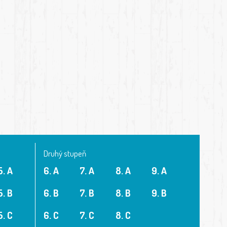
Druhý stupeň
5. A
6. A
7. A
8. A
9. A
5. B
6. B
7. B
8. B
9. B
5. C
6. C
7. C
8. C