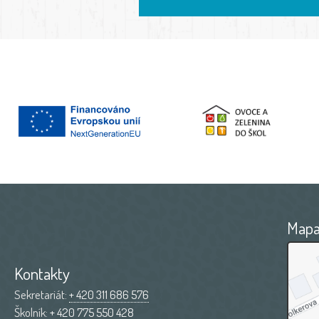
Map
Kontakty
Sekretariát:
+ 420 311 686 576
Školník:
+ 420 775 550 428