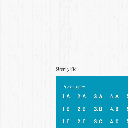
Stránky tříd
První stupeň
1. A
2. A
3. A
4. A
1. B
2. B
3. B
4. B
1. C
2. C
3. C
4. C