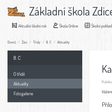
Základní škola Zdic
Aktuální školní rok
Škola Online
Školní pokla
Domů
Žáci
Třídy
8. C
Aktuality
8. C
Ka
O třídě
Publiko
Aktuality
Vážení
Fotogalerie
Přil