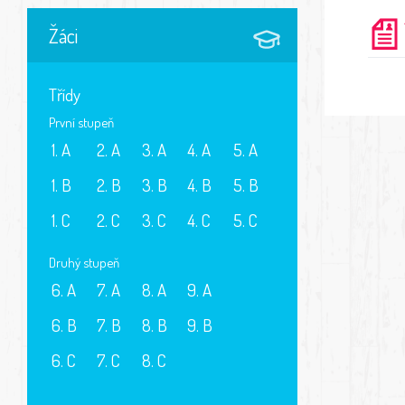
Žáci
Třídy
První stupeň
1. A
2. A
3. A
4. A
5. A
1. B
2. B
3. B
4. B
5. B
1. C
2. C
3. C
4. C
5. C
Druhý stupeň
6. A
7. A
8. A
9. A
6. B
7. B
8. B
9. B
6. C
7. C
8. C