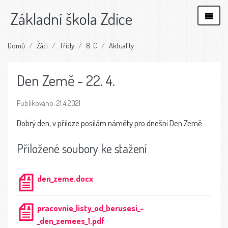
Základní škola Zdice
Domů
Žáci
Třídy
8. C
Aktuality
Den Země - 22. 4.
Publikováno: 21.4.2021
Dobrý den, v příloze posílám náměty pro dnešní Den Země...
Přiložené soubory ke stažení
den_zeme.docx
pracovnie_listy_od_berusesi_-
_den_zemees_1.pdf