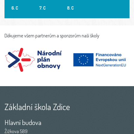
6. C
7. C
8. C
Děkujeme všem partnerům a sponzorům naší školy
Základní škola Zdice
Hlavní budova
Žižkova 589