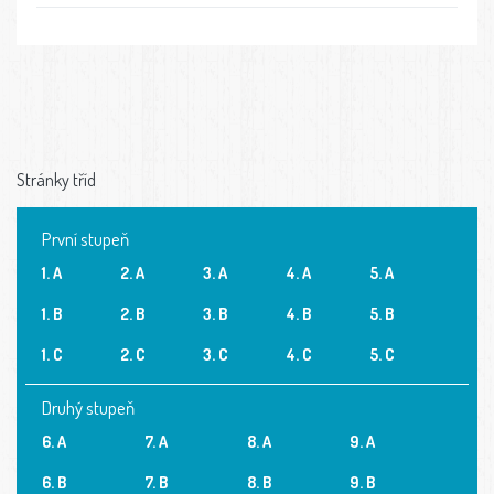
Stránky tříd
První stupeň
1. A
2. A
3. A
4. A
5. A
1. B
2. B
3. B
4. B
5. B
1. C
2. C
3. C
4. C
5. C
Druhý stupeň
6. A
7. A
8. A
9. A
6. B
7. B
8. B
9. B