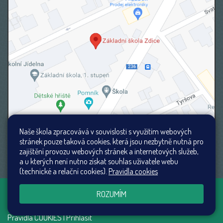
Naše škola zpracovává v souvislosti s využitím webových
stránek pouze taková cookies, která jsou nezbytně nutná pro
zajištění provozu webových stránek a internetových služeb,
a u kterých není nutno získat souhlas uživatele webu
(technické a relační cookies).
Pravidla cookies
Všechna práva vyhrazena. Copyright ©
Web školy
ROZUMÍM
2026
Mapa stránek
|
Přístupnost stránek
|
Pravidla COOKIES
|
Přihlásit