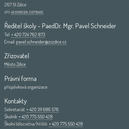
267 51 Zdice
GPS:
49.9108032N, 13.9735451E
Ředitel školy - PaedDr. Mgr. Pavel Schneider
Tel:
+ 420 724 762 873
Email:
pavel.schneider@zszdice.cz
Zřizovatel
Město Zdice
Právní forma
příspěvková organizace
Kontakty
Sekretariát:
+ 420 311 686 576
Školník:
+ 420 775 550 428
Školní tělocvična/hřiště:
+ 420 775 550 428