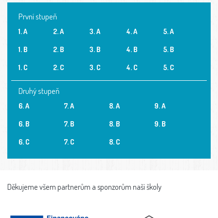
První stupeň
1. A
2. A
3. A
4. A
5. A
1. B
2. B
3. B
4. B
5. B
1. C
2. C
3. C
4. C
5. C
Druhý stupeň
6. A
7. A
8. A
9. A
6. B
7. B
8. B
9. B
6. C
7. C
8. C
Děkujeme všem partnerům a sponzorům naší školy