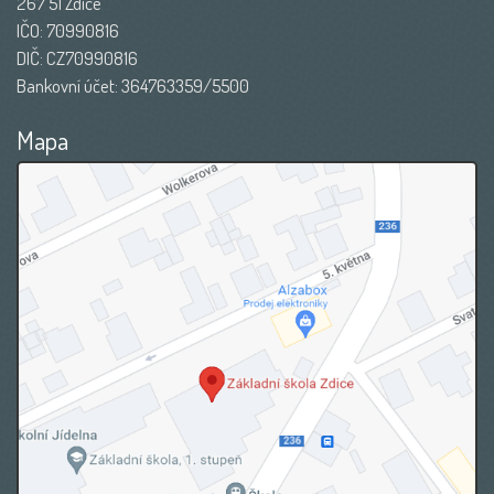
267 51 Zdice
IČO: 70990816
DIČ: CZ70990816
Bankovní účet: 364763359/5500
Mapa