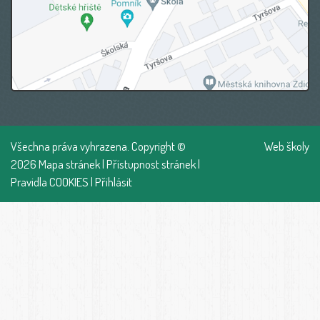
Všechna práva vyhrazena. Copyright ©
Web školy
2026
Mapa stránek
|
Přístupnost stránek
|
Pravidla COOKIES
|
Přihlásit