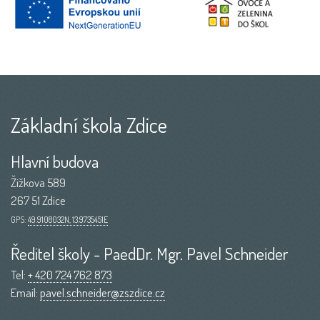
Základní škola Zdice
Hlavní budova
Žižkova 589
267 51 Zdice
GPS:
49.9108032N, 13.9735451E
Ředitel školy - PaedDr. Mgr. Pavel Schneider
Tel:
+ 420 724 762 873
Email:
pavel.schneider@zszdice.cz