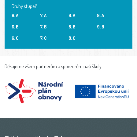
Druhý stupeň
6. A
7. A
8. A
9. A
6. B
7. B
8. B
9. B
6. C
7. C
8. C
Děkujeme všem partnerům a sponzorům naší školy