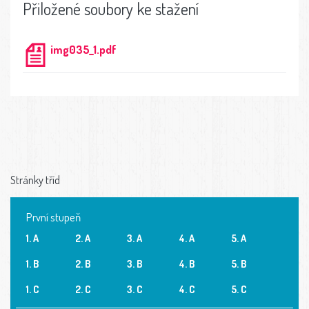
Přiložené soubory ke stažení
img035_1.pdf
Stránky tříd
První stupeň
1. A
2. A
3. A
4. A
5. A
1. B
2. B
3. B
4. B
5. B
1. C
2. C
3. C
4. C
5. C