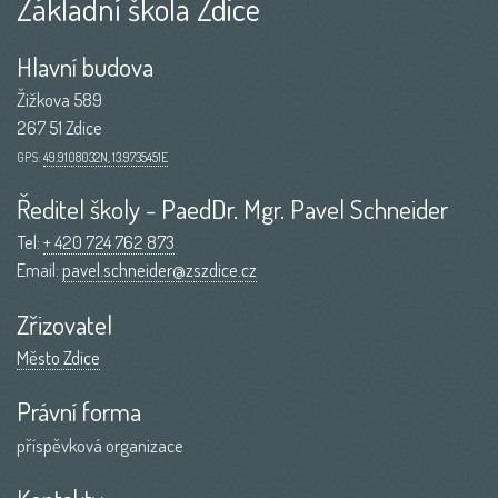
Základní škola Zdice
Hlavní budova
Žižkova 589
267 51 Zdice
GPS:
49.9108032N, 13.9735451E
Ředitel školy - PaedDr. Mgr. Pavel Schneider
Tel:
+ 420 724 762 873
Email:
pavel.schneider@zszdice.cz
Zřizovatel
Město Zdice
Právní forma
příspěvková organizace