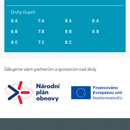
Druhý stupeň
6. A
7. A
8. A
9. A
6. B
7. B
8. B
9. B
6. C
7. C
8. C
Děkujeme všem partnerům a sponzorům naší školy