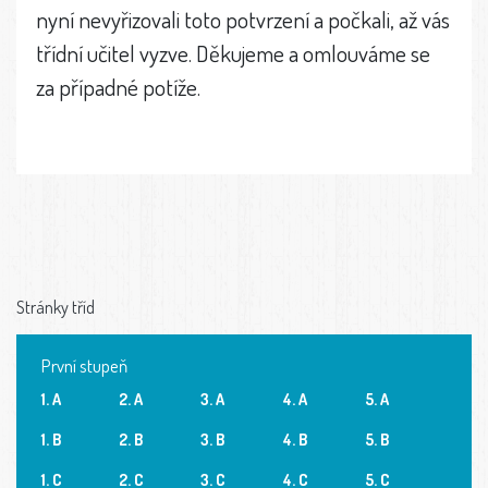
nyní nevyřizovali toto potvrzení a počkali, až vás
třídní učitel vyzve. Děkujeme a omlouváme se
za případné potíže.
Stránky tříd
První stupeň
1. A
2. A
3. A
4. A
5. A
1. B
2. B
3. B
4. B
5. B
1. C
2. C
3. C
4. C
5. C