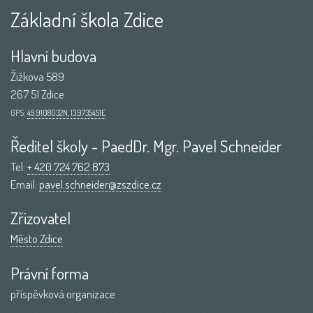
Základní škola Zdice
Hlavní budova
Žižkova 589
267 51 Zdice
GPS:
49.9108032N, 13.9735451E
Ředitel školy - PaedDr. Mgr. Pavel Schneider
Tel:
+ 420 724 762 873
Email:
pavel.schneider@zszdice.cz
Zřizovatel
Město Zdice
Právní forma
příspěvková organizace