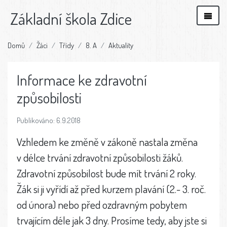
Základní škola Zdice
Domů
Žáci
Třídy
8. A
Aktuality
Informace ke zdravotní
způsobilosti
Publikováno: 6.9.2018
Vzhledem ke změně v zákoně nastala změna
v délce trvání zdravotní způsobilosti žáků.
Zdravotní způsobilost bude mít trvání 2 roky.
Žák si ji vyřídí až před kurzem plavání (2.- 3. roč.
od února) nebo před ozdravným pobytem
trvajícím déle jak 3 dny. Prosíme tedy, aby jste si