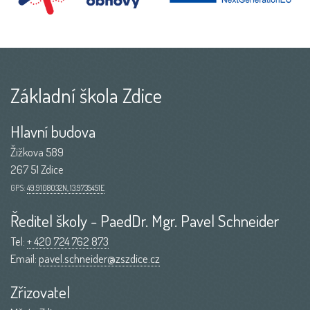
Základní škola Zdice
Hlavní budova
Žižkova 589
267 51 Zdice
GPS:
49.9108032N, 13.9735451E
Ředitel školy - PaedDr. Mgr. Pavel Schneider
Tel:
+ 420 724 762 873
Email:
pavel.schneider@zszdice.cz
Zřizovatel