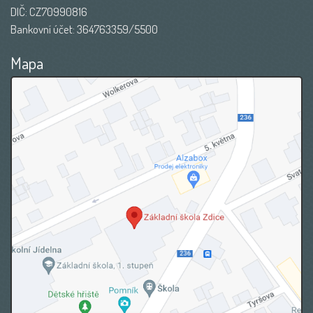
DIČ: CZ70990816
Bankovní účet: 364763359/5500
Mapa