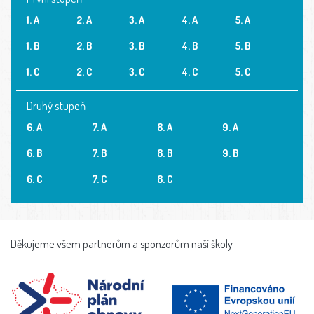
1. A
2. A
3. A
4. A
5. A
1. B
2. B
3. B
4. B
5. B
1. C
2. C
3. C
4. C
5. C
Druhý stupeň
6. A
7. A
8. A
9. A
6. B
7. B
8. B
9. B
6. C
7. C
8. C
Děkujeme všem partnerům a sponzorům naší školy