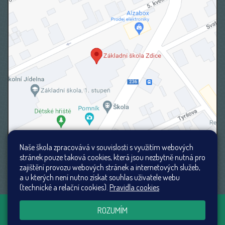
Naše škola zpracovává v souvislosti s využitím webových
stránek pouze taková cookies, která jsou nezbytně nutná pro
zajištění provozu webových stránek a internetových služeb,
a u kterých není nutno získat souhlas uživatele webu
(technické a relační cookies).
Pravidla cookies
Všechna práva vyhrazena. Copyright ©
Web školy
ROZUMÍM
2026
Mapa stránek
|
Přístupnost stránek
|