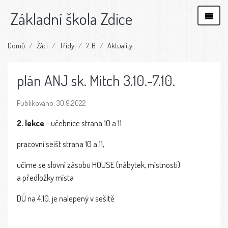
Základní škola Zdice
Domů
Žáci
Třídy
7. B
Aktuality
plán ANJ sk. Mitch 3.10.-7.10.
Publikováno: 30.9.2022
2. lekce
- učebnice strana 10 a 11
pracovní seišt strana 10 a 11,
učíme se slovní zásobu HOUSE (nábytek, místnosti)
a předložky místa
DÚ na 4.10. je nalepený v sešitě