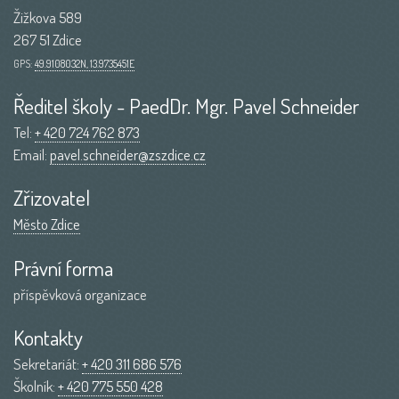
Žižkova 589
267 51 Zdice
GPS:
49.9108032N, 13.9735451E
Ředitel školy - PaedDr. Mgr. Pavel Schneider
Tel:
+ 420 724 762 873
Email:
pavel.schneider@zszdice.cz
Zřizovatel
Město Zdice
Právní forma
příspěvková organizace
Kontakty
Sekretariát:
+ 420 311 686 576
Školník:
+ 420 775 550 428