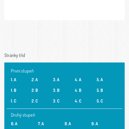
Stránky tříd
První stupeň
1. A
2. A
3. A
4. A
5. A
1. B
2. B
3. B
4. B
5. B
1. C
2. C
3. C
4. C
5. C
Druhý stupeň
6. A
7. A
8. A
9. A