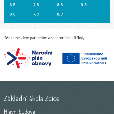
6. B
7. B
8. B
9. B
6. C
7. C
8. C
Děkujeme všem partnerům a sponzorům naší školy
Základní škola Zdice
Hlavní budova