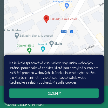
Naše škola zpracovává v souvislosti s využitím webových
stránek pouze taková cookies, která jsou nezbytně nutná pro
zajištění provozu webových stránek a internetových služeb,
a u kterých není nutno získat souhlas uživatele webu
(technické a relační cookies).
Pravidla cookies
Všechna práva vyhrazena. Copyright ©
Web školy
ROZUMÍM
2026
Mapa stránek
|
Přístupnost stránek
|
Pravidla COOKIES
|
Přihlásit