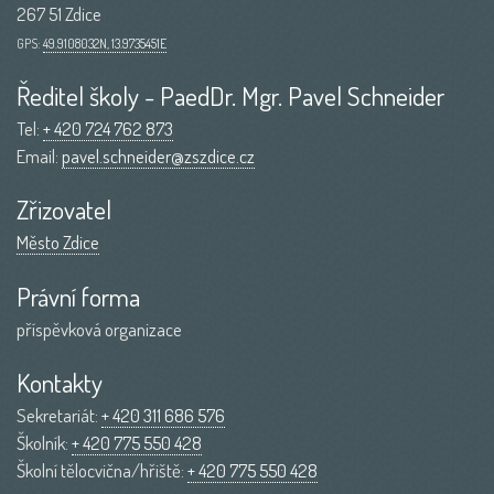
267 51 Zdice
GPS:
49.9108032N, 13.9735451E
Ředitel školy - PaedDr. Mgr. Pavel Schneider
Tel:
+ 420 724 762 873
Email:
pavel.schneider@zszdice.cz
Zřizovatel
Město Zdice
Právní forma
příspěvková organizace
Kontakty
Sekretariát:
+ 420 311 686 576
Školník:
+ 420 775 550 428
Školní tělocvična/hřiště:
+ 420 775 550 428