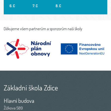
6. C
7. C
8. C
Děkujeme všem partnerům a sponzorům naší školy
Základní škola Zdice
Hlavní budova
Žižkova 589