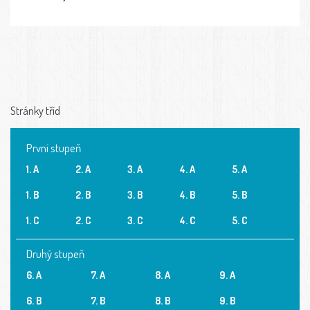
Stránky tříd
První stupeň
1. A
2. A
3. A
4. A
5. A
1. B
2. B
3. B
4. B
5. B
1. C
2. C
3. C
4. C
5. C
Druhý stupeň
6. A
7. A
8. A
9. A
6. B
7. B
8. B
9. B