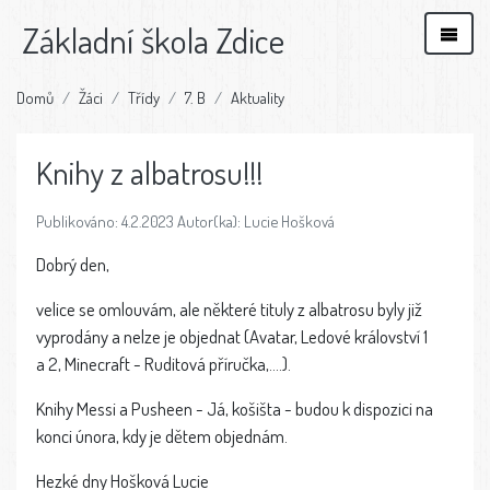
Základní škola Zdice
Domů
Žáci
Třídy
7. B
Aktuality
Knihy z albatrosu!!!
Publikováno: 4.2.2023 Autor(ka): Lucie Hošková
Dobrý den,
velice se omlouvám, ale některé tituly z albatrosu byly již
vyprodány a nelze je objednat (Avatar, Ledové království 1
a 2, Minecraft - Ruditová příručka,....).
Knihy Messi a Pusheen - Já, košišta - budou k dispozici na
konci února, kdy je dětem objednám.
Hezké dny Hošková Lucie