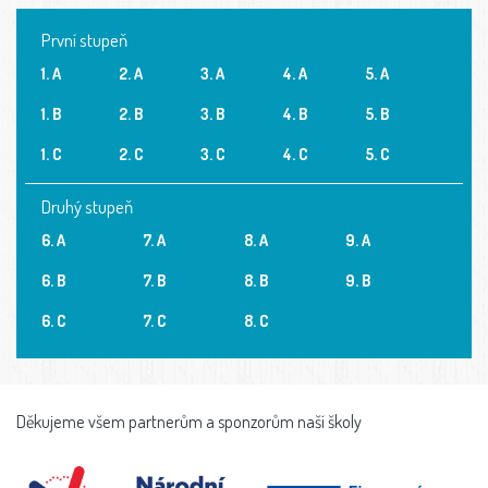
První stupeň
1. A
2. A
3. A
4. A
5. A
1. B
2. B
3. B
4. B
5. B
1. C
2. C
3. C
4. C
5. C
Druhý stupeň
6. A
7. A
8. A
9. A
6. B
7. B
8. B
9. B
6. C
7. C
8. C
Děkujeme všem partnerům a sponzorům naší školy