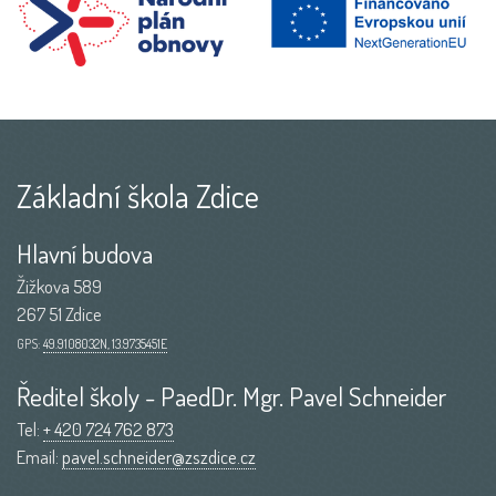
Základní škola Zdice
Hlavní budova
Žižkova 589
267 51 Zdice
GPS:
49.9108032N, 13.9735451E
Ředitel školy - PaedDr. Mgr. Pavel Schneider
Tel:
+ 420 724 762 873
Email:
pavel.schneider@zszdice.cz