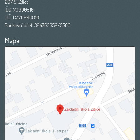
267 51 Zdice
IČO: 70990816
DIČ: CZ70990816
Bankovní účet: 364763359/5500
Mapa