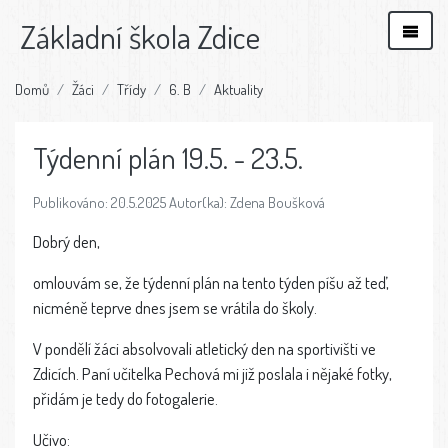
Základní škola Zdice
Domů
Žáci
Třídy
6. B
Aktuality
Týdenní plán 19.5. - 23.5.
Publikováno: 20.5.2025 Autor(ka): Zdena Boušková
Dobrý den,
omlouvám se, že týdenní plán na tento týden píšu až teď,
nicméně teprve dnes jsem se vrátila do školy.
V pondělí žáci absolvovali atletický den na sportivišti ve
Zdicích. Paní učitelka Pechová mi již poslala i nějaké fotky,
přidám je tedy do fotogalerie.
Učivo: