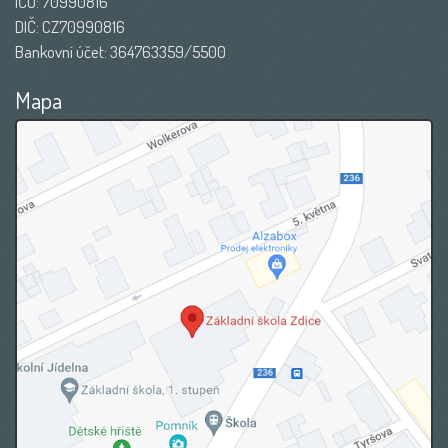
IČO: 70990816
DIČ: CZ70990816
Bankovní účet: 364763359/5500
Mapa