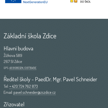
Základní škola Zdice
Hlavní budova
Žižkova 589
267 51 Zdice
GPS:
49.9108032N, 13.9735451E
Ředitel školy - PaedDr. Mgr. Pavel Schneider
Tel:
+ 420 724 762 873
Email:
pavel.schneider@zszdice.cz
Zřizovatel