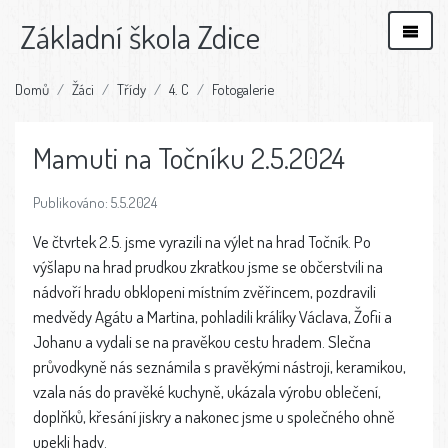
Základní škola Zdice
Domů
Žáci
Třídy
4. C
Fotogalerie
Mamuti na Točníku 2.5.2024
Publikováno: 5.5.2024
Ve čtvrtek 2.5. jsme vyrazili na výlet na hrad Točník. Po
výšlapu na hrad prudkou zkratkou jsme se občerstvili na
nádvoří hradu obklopeni místním zvěřincem, pozdravili
medvědy Agátu a Martina, pohladili králíky Václava, Žofii a
Johanu a vydali se na pravěkou cestu hradem. Slečna
průvodkyně nás seznámila s pravěkými nástroji, keramikou,
vzala nás do pravěké kuchyně, ukázala výrobu oblečení,
doplňků, křesání jiskry a nakonec jsme u společného ohně
upekli hady.