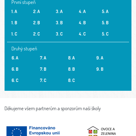
První stupeň
1. A
2. A
3. A
4. A
5. A
1. B
2. B
3. B
4. B
5. B
1. C
2. C
3. C
4. C
5. C
Druhý stupeň
6. A
7. A
8. A
9. A
6. B
7. B
8. B
9. B
6. C
7. C
8. C
Děkujeme všem partnerům a sponzorům naší školy