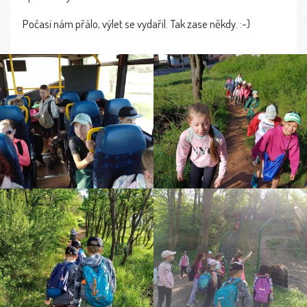
Počasí nám přálo, výlet se vydařil. Tak zase někdy. :-)