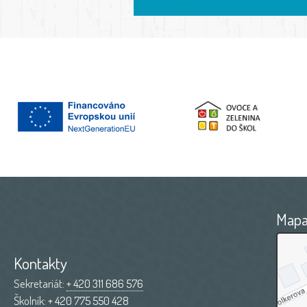
Map
Kontakty
Sekretariát:
+ 420 311 686 576
Školník:
+ 420 775 550 428