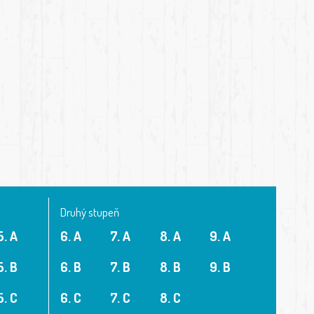
Druhý stupeň
5. A
6. A
7. A
8. A
9. A
5. B
6. B
7. B
8. B
9. B
5. C
6. C
7. C
8. C