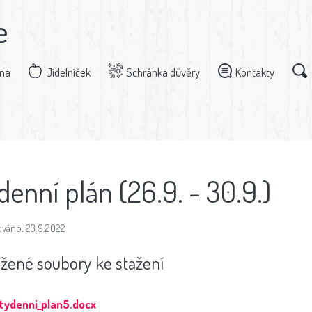
e
dna
Jídelníček
Schránka důvěry
Kontakty
denní plán (26.9. - 30.9.)
ováno: 23.9.2022
ožené soubory ke stažení
tydenni_plan5.docx