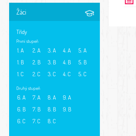
Žáci
Třídy
První stupeň
1. A
2. A
3. A
4. A
5. A
1. B
2. B
3. B
4. B
5. B
1. C
2. C
3. C
4. C
5. C
Druhý stupeň
6. A
7. A
8. A
9. A
6. B
7. B
8. B
9. B
6. C
7. C
8. C