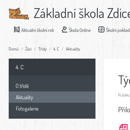
Základní škola Zdic
Aktuální školní rok
Škola Online
Školní pokla
Domů
Žáci
Třídy
4. C
Aktuality
4. C
Tý
O třídě
Publik
Aktuality
Přil
Fotogalerie