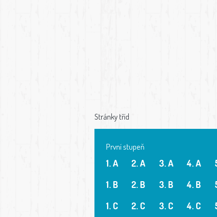
Stránky tříd
První stupeň
1. A
2. A
3. A
4. A
1. B
2. B
3. B
4. B
1. C
2. C
3. C
4. C