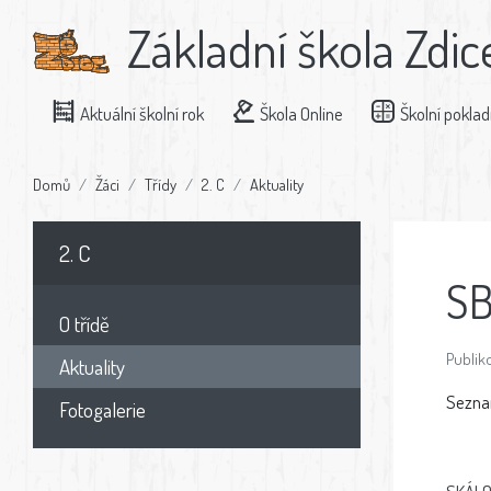
Základní škola Zdic
Aktuální školní rok
Škola Online
Školní pokla
Domů
Žáci
Třídy
2. C
Aktuality
2. C
SB
O třídě
Publik
Aktuality
Seznam
Fotogalerie