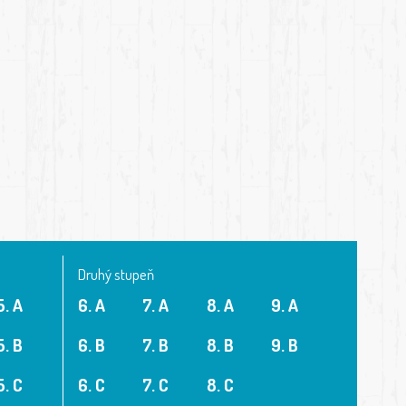
Druhý stupeň
5. A
6. A
7. A
8. A
9. A
5. B
6. B
7. B
8. B
9. B
5. C
6. C
7. C
8. C