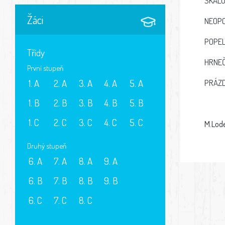
SKÁLO
Žáci
NEOP
POPE
Třídy
HRNEČ
První stupeň
PRÁZD
1. A
2. A
3. A
4. A
5. A
1. B
2. B
3. B
4. B
5. B
1. C
2. C
3. C
4. C
5. C
M.Lod
Druhý stupeň
6. A
7. A
8. A
9. A
6. B
7. B
8. B
9. B
6. C
7. C
8. C