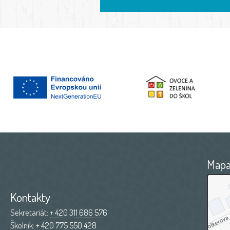
Map
Kontakty
Sekretariát:
+ 420 311 686 576
Školník:
+ 420 775 550 428