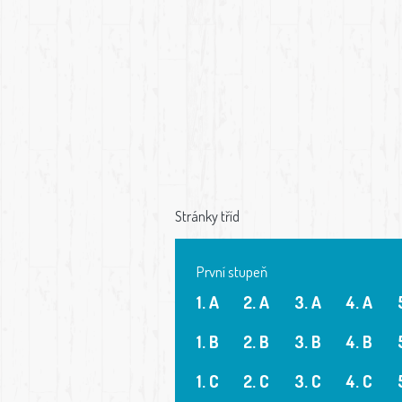
Stránky tříd
První stupeň
1. A
2. A
3. A
4. A
1. B
2. B
3. B
4. B
1. C
2. C
3. C
4. C