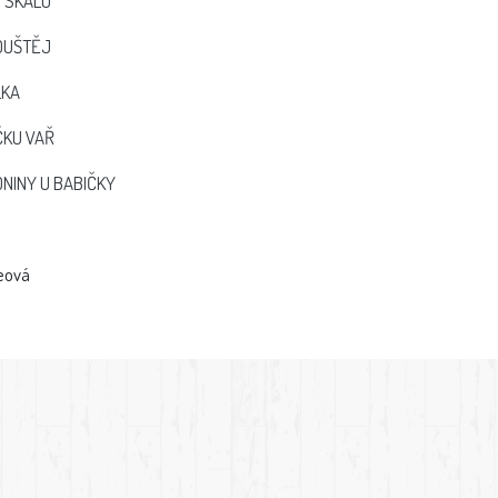
 SKÁLO
OUŠTĚJ
LKA
KU VAŘ
NINY U BABIČKY
eová