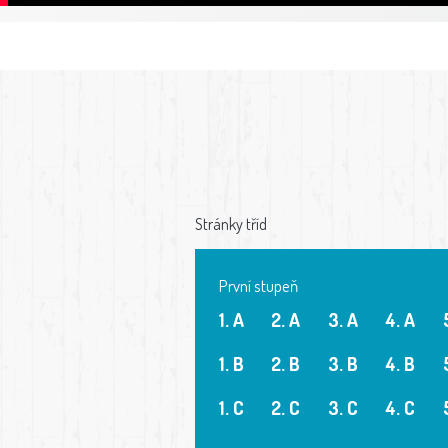
Stránky tříd
První stupeň
1. A
2. A
3. A
4. A
1. B
2. B
3. B
4. B
1. C
2. C
3. C
4. C