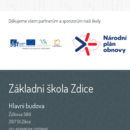
Děkujeme všem partnerům a sponzorům naší školy
Základní škola Zdice
Hlavní budova
Žižkova 589
267 51 Zdice
GPS:
49.9108032N, 13.9735451E