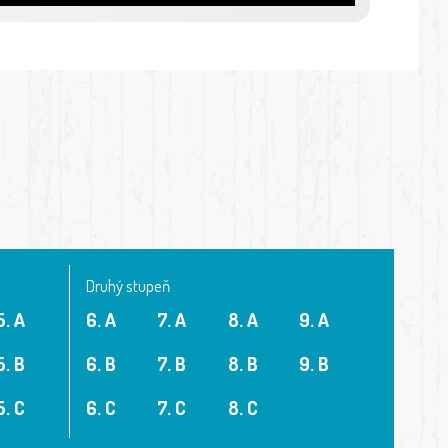
Druhý stupeň
5. A
6. A
7. A
8. A
9. A
5. B
6. B
7. B
8. B
9. B
5. C
6. C
7. C
8. C