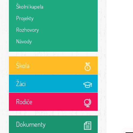
Školní kapela
Projekty
Rozhovory
Návody
Škola
Žáci
Rodiče
Dokumenty