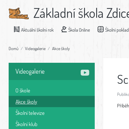
Základní škola Zdic
Aktuální školní rok
Škola Online
Školní pokla
Domů
Videogalerie
Akce školy
Videogalerie
Sc
O škole
Publiko
Akce školy
Příběh
Školní televize
Školní klub