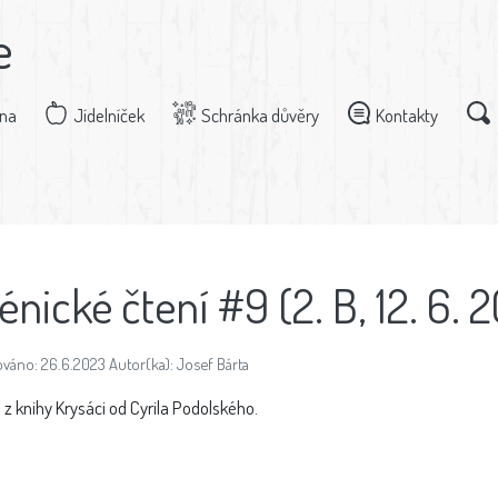
e
dna
Jídelníček
Schránka důvěry
Kontakty
énické čtení #9 (2. B, 12. 6. 
váno: 26.6.2023 Autor(ka): Josef Bárta
 z knihy Krysáci od Cyrila Podolského.