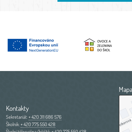
Map
Kontakty
Sekretariát:
+ 420 311 686 576
Školník:
+ 420 775 550 428
Školní tělocvična/hřiště:
+ 420 775 550 428