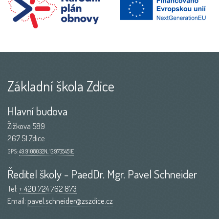
Základní škola Zdice
Hlavní budova
Žižkova 589
267 51 Zdice
GPS:
49.9108032N, 13.9735451E
Ředitel školy - PaedDr. Mgr. Pavel Schneider
Tel:
+ 420 724 762 873
Email:
pavel.schneider@zszdice.cz