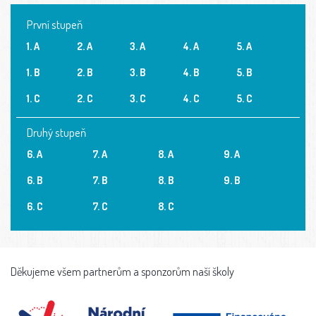
První stupeň
1. A
2. A
3. A
4. A
5. A
1. B
2. B
3. B
4. B
5. B
1. C
2. C
3. C
4. C
5. C
Druhý stupeň
6. A
7. A
8. A
9. A
6. B
7. B
8. B
9. B
6. C
7. C
8. C
Děkujeme všem partnerům a sponzorům naší školy