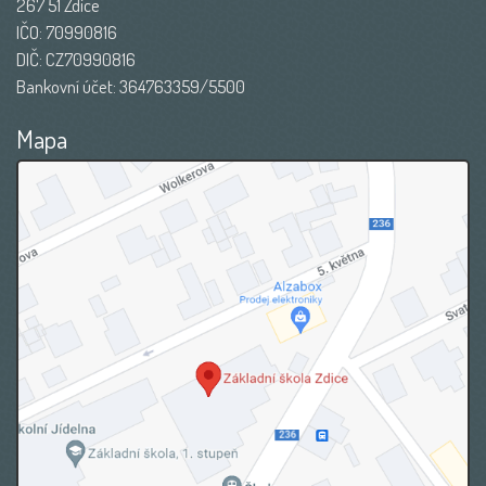
267 51 Zdice
IČO: 70990816
DIČ: CZ70990816
Bankovní účet: 364763359/5500
Mapa