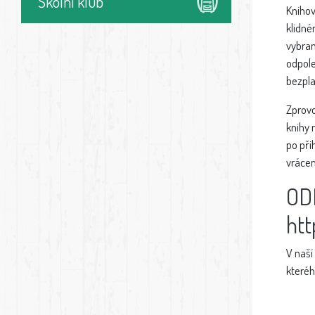
Školní klub
Knihov
klidné
vybran
odpole
bezpla
Zprovo
knihy 
po při
vrácen
OD
htt
V naší
kteréh