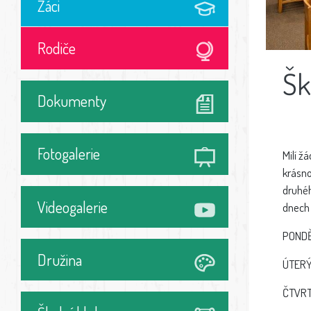
Žáci
Rodiče
Šk
Dokumenty
Fotogalerie
Milí ž
krásno
druhéh
Videogalerie
dnech 
PONDĚ
Družina
ÚTER
ČTVR