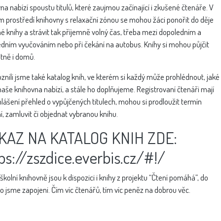
na nabízí spoustu titulů, které zaujmou začínající i zkušené čtenáře. V
m prostředí knihovny s relaxační zónou se mohou žáci ponořit do děje
é knihy a strávit tak příjemně volný čas, třeba mezi dopoledním a
dním vyučováním nebo při čekání na autobus. Knihy si mohou půjčit
tně i domů.
znili jsme také katalog knih, ve kterém si každý může prohlédnout, jaké
naše knihovna nabízí, a stále ho doplňujeme. Registrovaní čtenáři mají
hlášení přehled o vypůjčených titulech, mohou si prodloužit termín
í, zamluvit či objednat vybranou knihu.
KAZ NA KATALOG KNIH ZDE:
ps://zszdice.everbis.cz/#!/
 školní knihovně jsou k dispozici i knihy z projektu “Čtení pomáhá”, do
o jsme zapojeni. Čím víc čtenářů, tím víc peněz na dobrou věc.