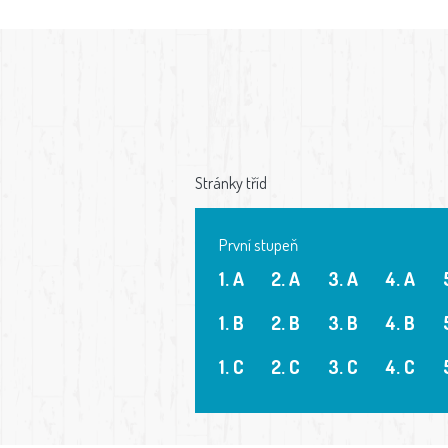
Stránky tříd
První stupeň
1. A
2. A
3. A
4. A
1. B
2. B
3. B
4. B
1. C
2. C
3. C
4. C