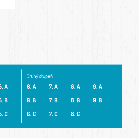
Druhý stupeň
5. A
6. A
7. A
8. A
9. A
5. B
6. B
7. B
8. B
9. B
5. C
6. C
7. C
8. C