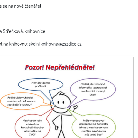
 se na nové čtenáře!
a Střečková, knihovnice
t na knihovnu:
skolni.knihovna@zszdice.cz