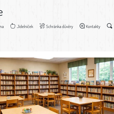
e
dna
Jídelníček
Schránka důvěry
Kontakty