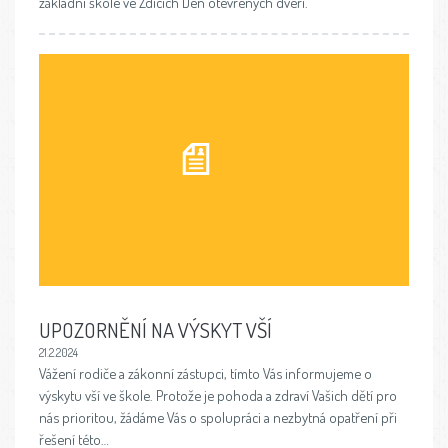
základní škole ve Zdicích Den otevřených dveří.
UPOZORNĚNÍ NA VÝSKYT VŠÍ
21.2.2024
Vážení rodiče a zákonní zástupci, tímto Vás informujeme o
výskytu vší ve škole. Protože je pohoda a zdraví Vašich dětí pro
nás prioritou, žádáme Vás o spolupráci a nezbytná opatření při
řešení této…