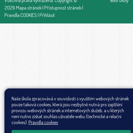
Všechna práva vyhrazena. Copyright ©
Web školy
2026
Mapa stránek
|
Přístupnost stránek
|
Pravidla COOKIES
|
Přihlásit
Naše škola zpracovává v souvislosti s využitím webových stránek
pouze taková cookies, která jsou nezbytně nutná pro zajištění
provozu webových stránek a internetových služeb, a u kterých
není nutno získat souhlas uživatele webu (technické a relační
cookies).
Pravidla cookies