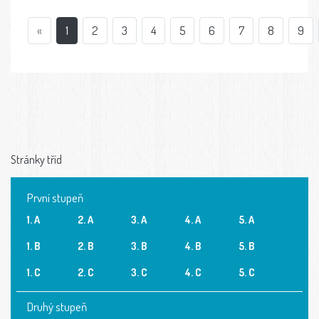
«
1
2
3
4
5
6
7
8
9
Stránky tříd
První stupeň
1. A
2. A
3. A
4. A
5. A
1. B
2. B
3. B
4. B
5. B
1. C
2. C
3. C
4. C
5. C
Druhý stupeň