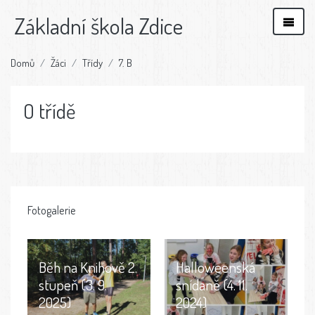
Základní škola Zdice
Domů
Žáci
Třídy
7. B
O třídě
Fotogalerie
Běh na Knihově 2.
Halloweenská
stupeň (3. 9.
snídaně (4. 11.
2025)
2024)