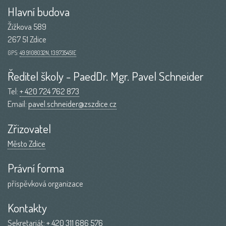
Hlavní budova
Žižkova 589
267 51 Zdice
GPS:
49.9108032N, 13.9735451E
Ředitel školy - PaedDr. Mgr. Pavel Schneider
Tel:
+ 420 724 762 873
Email:
pavel.schneider@zszdice.cz
Zřizovatel
Město Zdice
Právní forma
příspěvková organizace
Kontakty
Sekretariát:
+ 420 311 686 576