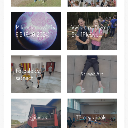
Mikroskopování v
Výšlap na Olymp
6.B (8. 10. 2024)
Brd (Plešivec)
Fotbálek v
Street Art
šatnách
Legiovlak
Tělocvik jinak...