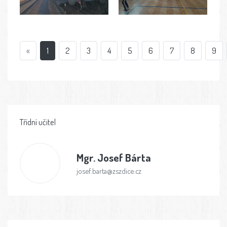
«
1
2
3
4
5
6
7
8
9
Třídní učitel
Mgr.
Josef Bárta
josef.barta@zszdice.cz