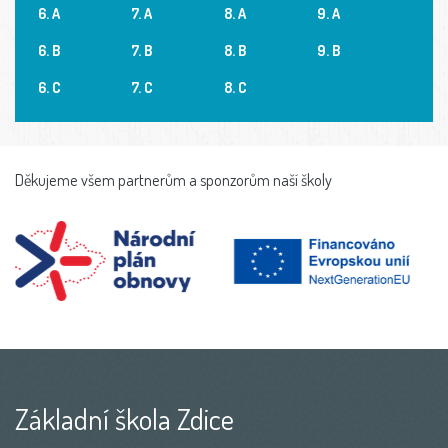
6. A
7. A
8. A
9. A
6. B
7. B
8. B
9. B
6. C
7. C
8. C
Děkujeme všem partnerům a sponzorům naší školy
Základní škola Zdice