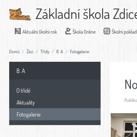
Základní škola Zdic
Aktuální školní rok
Škola Online
Školní pokla
Domů
Žáci
Třídy
8. A
Fotogalerie
8. A
No
O třídě
Publiko
Aktuality
Fotogalerie