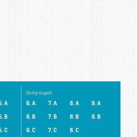
Druhý stupeň
5. A
6. A
7. A
8. A
9. A
5. B
6. B
7. B
8. B
9. B
5. C
6. C
7. C
8. C