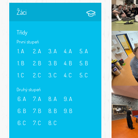
Žáci
Třídy
První stupeň
1. A
2. A
3. A
4. A
5. A
1. B
2. B
3. B
4. B
5. B
1. C
2. C
3. C
4. C
5. C
Druhý stupeň
6. A
7. A
8. A
9. A
6. B
7. B
8. B
9. B
6. C
7. C
8. C