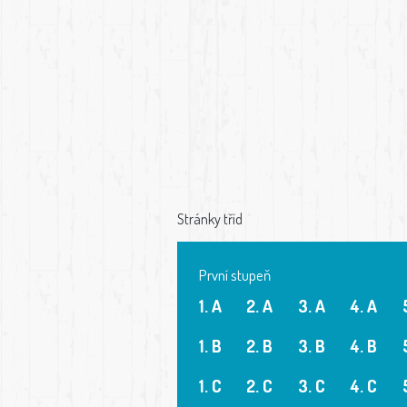
Stránky tříd
První stupeň
1. A
2. A
3. A
4. A
1. B
2. B
3. B
4. B
1. C
2. C
3. C
4. C