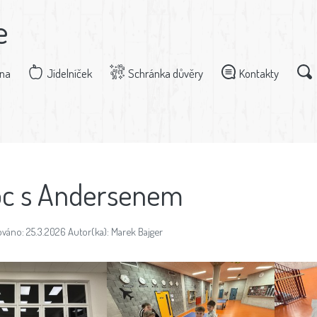
e
dna
Jídelníček
Schránka důvěry
Kontakty
c s Andersenem
váno: 25.3.2026 Autor(ka): Marek Bajger