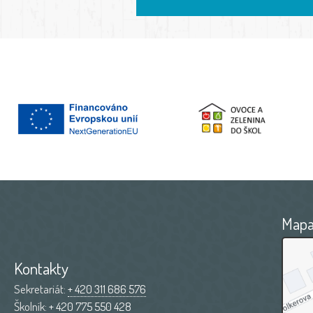
Map
Kontakty
Sekretariát:
+ 420 311 686 576
Školník:
+ 420 775 550 428