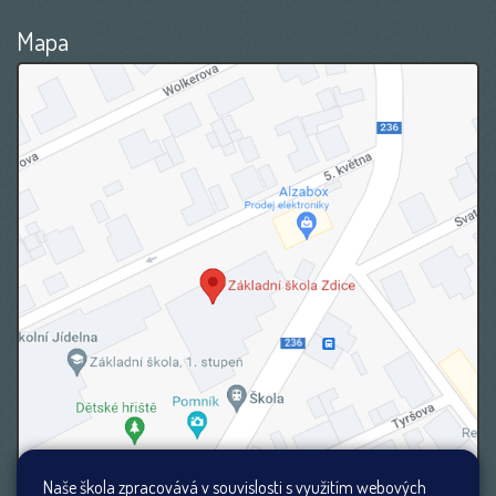
Mapa
Naše škola zpracovává v souvislosti s využitím webových