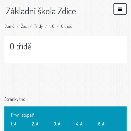
Základní škola Zdice
Domů
Žáci
Třídy
1. C
O třídě
O třídě
Stránky tříd
První stupeň
1. A
2. A
3. A
4. A
5. A