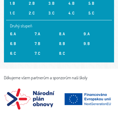
1. B
2. B
3. B
4. B
5. B
1. C
2. C
3. C
4. C
5. C
Druhý stupeň
6. A
7. A
8. A
9. A
6. B
7. B
8. B
9. B
6. C
7. C
8. C
Děkujeme všem partnerům a sponzorům naší školy