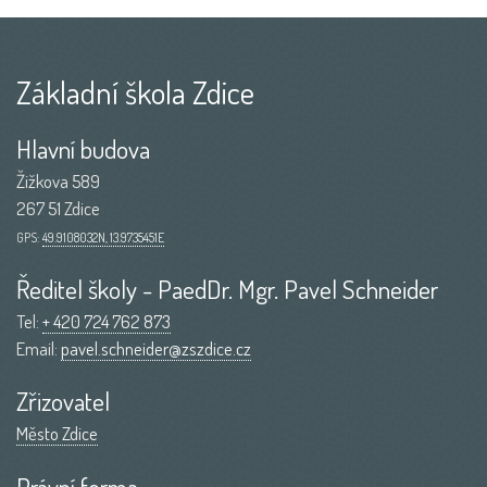
Základní škola Zdice
Hlavní budova
Žižkova 589
267 51 Zdice
GPS:
49.9108032N, 13.9735451E
Ředitel školy - PaedDr. Mgr. Pavel Schneider
Tel:
+ 420 724 762 873
Email:
pavel.schneider@zszdice.cz
Zřizovatel
Město Zdice
Právní forma