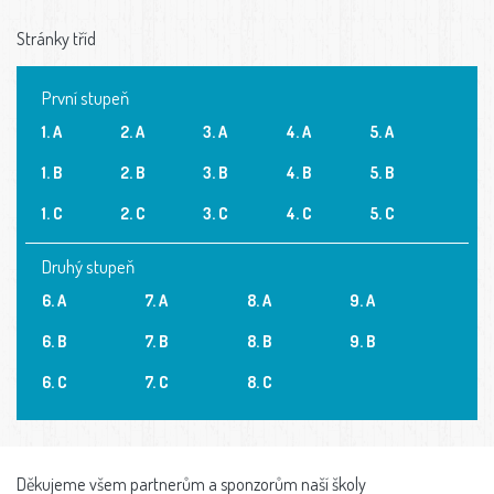
Stránky tříd
První stupeň
1. A
2. A
3. A
4. A
5. A
1. B
2. B
3. B
4. B
5. B
1. C
2. C
3. C
4. C
5. C
Druhý stupeň
6. A
7. A
8. A
9. A
6. B
7. B
8. B
9. B
6. C
7. C
8. C
Děkujeme všem partnerům a sponzorům naší školy