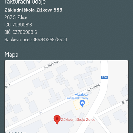
Fakturační údaje
Základní škola, Žižkova 589
267 51 Zdice
IČO: 70990816
DIČ: CZ70990816
Bankovní účet: 364763359/5500
Mapa