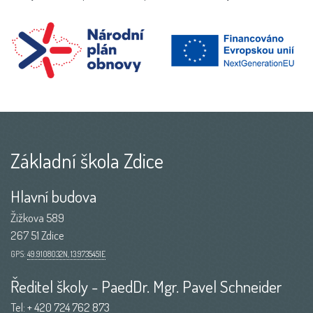
Základní škola Zdice
Hlavní budova
Žižkova 589
267 51 Zdice
GPS:
49.9108032N, 13.9735451E
Ředitel školy - PaedDr. Mgr. Pavel Schneider
Tel:
+ 420 724 762 873