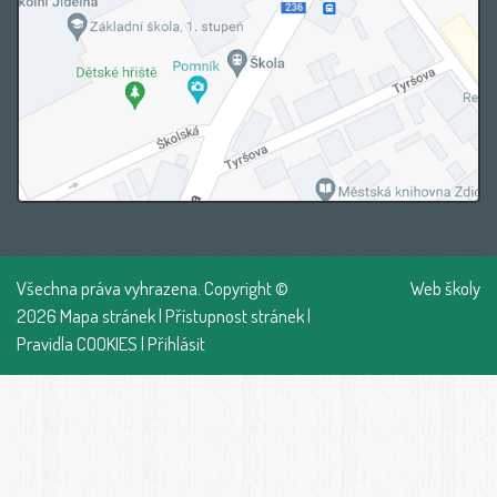
Všechna práva vyhrazena. Copyright ©
Web školy
2026
Mapa stránek
|
Přístupnost stránek
|
Pravidla COOKIES
|
Přihlásit