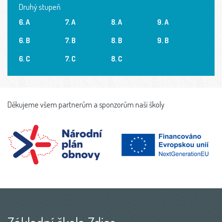
Druhý stupeň
6. A
7. A
8. A
9. A
6. B
7. B
8. B
9. B
6. C
7. C
8. C
Děkujeme všem partnerům a sponzorům naší školy