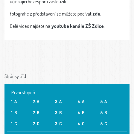
účinkující bezesporu zasloužili.
Fotografie z představení se můžete podívat
zde
.
Celé video najdete na
youtube kanále ZŠ Zdice
.
Stránky tříd
První stupeň
1. A
2. A
3. A
4. A
5. A
1. B
2. B
3. B
4. B
5. B
1. C
2. C
3. C
4. C
5. C