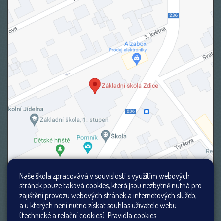
Naše škola zpracovává v souvislosti s využitím webových
stránek pouze taková cookies, která jsou nezbytně nutná pro
zajištění provozu webových stránek a internetových služeb,
a u kterých není nutno získat souhlas uživatele webu
(technické a relační cookies).
Pravidla cookies