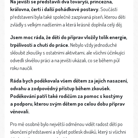
Na jevišti se představili dva tovaryši, princezna,
královna, čerti i další pohádkové postavy.
Součástí
představení byla také společně zazpívaná píseň, kterou děti
zvládly s velkým nadšením a která krásně doplnila celý děj.
Jsem moc ráda, že děti do příprav vložily tolik energie,
trpělivosti a chuti do práce.
Nebylo vždy jednoduché
skloubit zkoušky s ostatními aktivitami, ale všichni účinkující
odvedli skvělou práci a na jevišti ukázali, co se během půl
roku naučili.
Ráda bych poděkovala všem dětem za jejich nasazení,
odvahu a zodpovědný přístup během zkoušek.
Poděkování patří také rodičům za pomoc s kostýmy
a podporu, kterou svým dětem po celou dobu příprav
věnovali.
Pro mě osobně bylo největší odměnou vidět radost dětí po
skončení představení a slyšet potlesk diváků, který si všichni