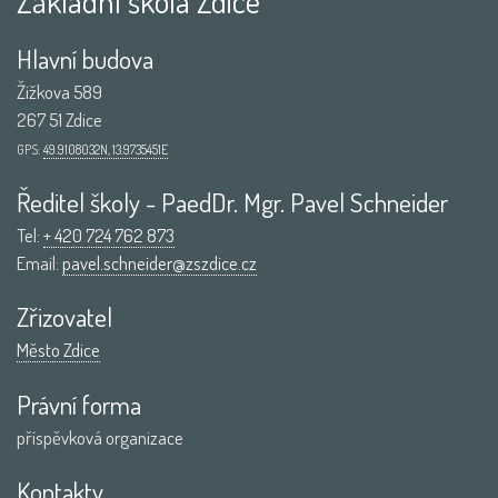
Základní škola Zdice
Hlavní budova
Žižkova 589
267 51 Zdice
GPS:
49.9108032N, 13.9735451E
Ředitel školy - PaedDr. Mgr. Pavel Schneider
Tel:
+ 420 724 762 873
Email:
pavel.schneider@zszdice.cz
Zřizovatel
Město Zdice
Právní forma
příspěvková organizace
Kontakty