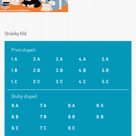
Stránky tříd
První stupeň
1. A
2. A
3. A
4. A
5. A
1. B
2. B
3. B
4. B
5. B
1. C
2. C
3. C
4. C
5. C
Druhý stupeň
6. A
7. A
8. A
9. A
6. B
7. B
8. B
9. B
6. C
7. C
8. C