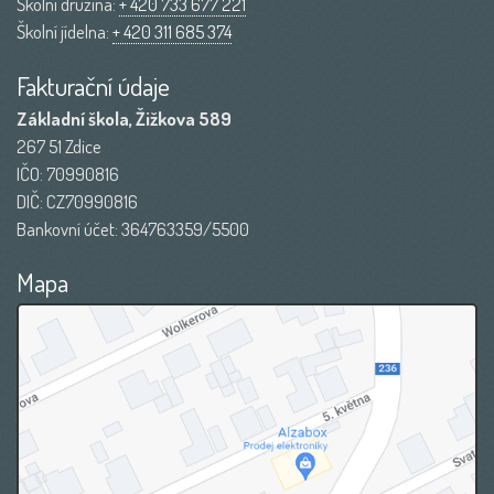
Školní družina:
+ 420 733 677 221
Školní jídelna:
+ 420 311 685 374
Fakturační údaje
Základní škola, Žižkova 589
267 51 Zdice
IČO: 70990816
DIČ: CZ70990816
Bankovní účet: 364763359/5500
Mapa