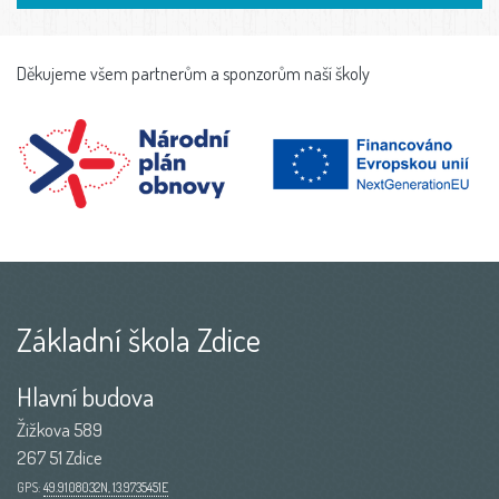
Děkujeme všem partnerům a sponzorům naší školy
Základní škola Zdice
Hlavní budova
Žižkova 589
267 51 Zdice
GPS:
49.9108032N, 13.9735451E