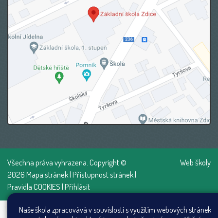
Všechna práva vyhrazena. Copyright ©
Web školy
2026
Mapa stránek
|
Přístupnost stránek
|
Pravidla COOKIES
|
Přihlásit
Naše škola zpracovává v souvislosti s využitím webových stránek