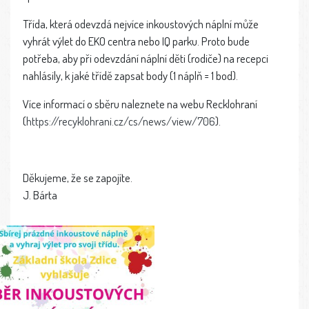
Třída, která odevzdá nejvíce inkoustových náplní může
vyhrát výlet do EKO centra nebo IQ parku. Proto bude
potřeba, aby při odevzdání náplní děti (rodiče) na recepci
nahlásily, k jaké třídě zapsat body (1 náplň = 1 bod).
Více informací o sběru naleznete na webu Recklohraní
(
https://recyklohrani.cz/cs/news/view/706
).
Děkujeme, že se zapojíte.
J. Bárta