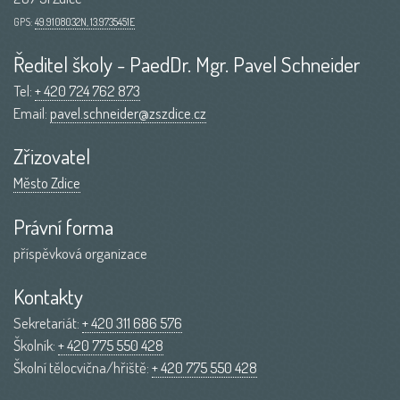
GPS:
49.9108032N, 13.9735451E
Ředitel školy - PaedDr. Mgr. Pavel Schneider
Tel:
+ 420 724 762 873
Email:
pavel.schneider@zszdice.cz
Zřizovatel
Město Zdice
Právní forma
příspěvková organizace
Kontakty
Sekretariát:
+ 420 311 686 576
Školník:
+ 420 775 550 428
Školní tělocvična/hřiště:
+ 420 775 550 428