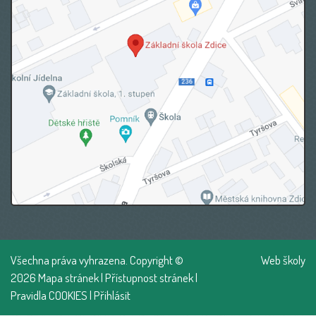
Všechna práva vyhrazena. Copyright ©
Web školy
2026
Mapa stránek
|
Přístupnost stránek
|
Pravidla COOKIES
|
Přihlásit