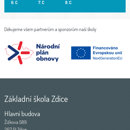
6. C
7. C
8. C
Děkujeme všem partnerům a sponzorům naší školy
Základní škola Zdice
Hlavní budova
Žižkova 589
267 51 Zdice