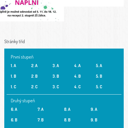
Stránky tříd
První stupeň
1. A
2. A
3. A
4. A
5. A
1. B
2. B
3. B
4. B
5. B
1. C
2. C
3. C
4. C
5. C
Druhý stupeň
6. A
7. A
8. A
9. A
6. B
7. B
8. B
9. B