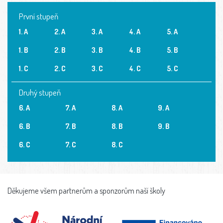
První stupeň
1. A
2. A
3. A
4. A
5. A
1. B
2. B
3. B
4. B
5. B
1. C
2. C
3. C
4. C
5. C
Druhý stupeň
6. A
7. A
8. A
9. A
6. B
7. B
8. B
9. B
6. C
7. C
8. C
Děkujeme všem partnerům a sponzorům naší školy