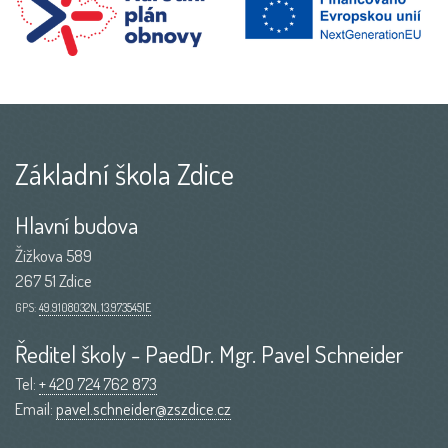
Základní škola Zdice
Hlavní budova
Žižkova 589
267 51 Zdice
GPS:
49.9108032N, 13.9735451E
Ředitel školy - PaedDr. Mgr. Pavel Schneider
Tel:
+ 420 724 762 873
Email:
pavel.schneider@zszdice.cz