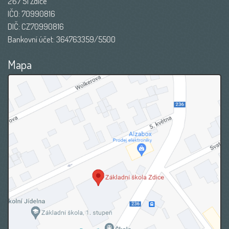
267 51 Zdice
IČO: 70990816
DIČ: CZ70990816
Bankovní účet: 364763359/5500
Mapa