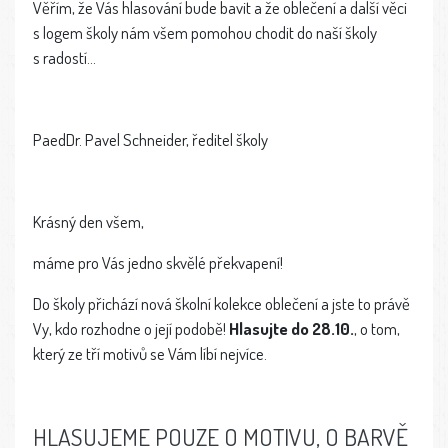
Věřím, že Vás hlasování bude bavit a že oblečení a další věci
s logem školy nám všem pomohou chodit do naší školy
s radostí...
PaedDr. Pavel Schneider, ředitel školy
Krásný den všem,
máme pro Vás jedno skvělé překvapení!
Do školy přichází nová školní kolekce oblečení a jste to právě
Vy, kdo rozhodne o její podobě!
Hlasujte do 28.10.
, o tom,
který ze tří motivů se Vám líbí nejvíce.
HLASUJEME POUZE O MOTIVU, O BARVĚ