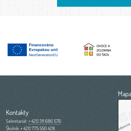
Map
Kontakty
Sekretariát:
+ 420 311 686 576
Školník:
+ 420 775 550 428