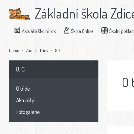
Základní škola Zdic
Aktuální školní rok
Škola Online
Školní pokla
Domů
Žáci
Třídy
8. C
8. C
O 
O třídě
Aktuality
Fotogalerie