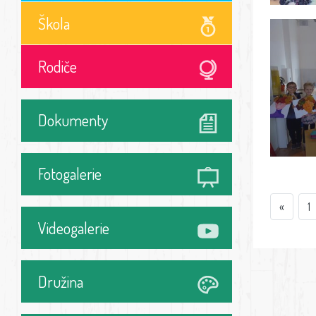
Škola
Rodiče
Dokumenty
Fotogalerie
«
1
Videogalerie
Družina