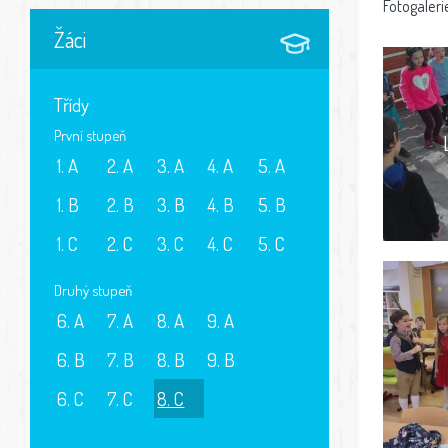
Fotogaleri
Žáci
Třídy
První stupeň
1. A
2. A
3. A
4. A
5. A
1. B
2. B
3. B
4. B
5. B
1. C
2. C
3. C
4. C
5. C
Druhý stupeň
6. A
7. A
8. A
9. A
6. B
7. B
8. B
9. B
6. C
7. C
8. C