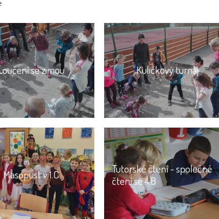
e
Loučení se zimou
Kuličkový turnaj
Tutorské čtení - společné
Masopust v 1.C
čtení se 4.B