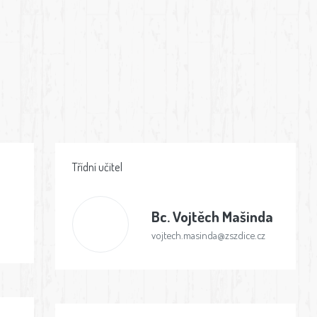
Třídní učitel
Bc.
Vojtěch Mašinda
vojtech.masinda@zszdice.cz