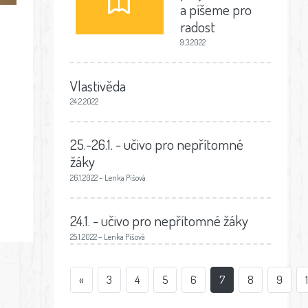
a píšeme pro
radost
9.3.2022
Vlastivěda
24.2.2022
25.-26.1. - učivo pro nepřítomné
žáky
26.1.2022 – Lenka Píšová
24.1. - učivo pro nepřítomné žáky
25.1.2022 – Lenka Píšová
«
3
4
5
6
7
8
9