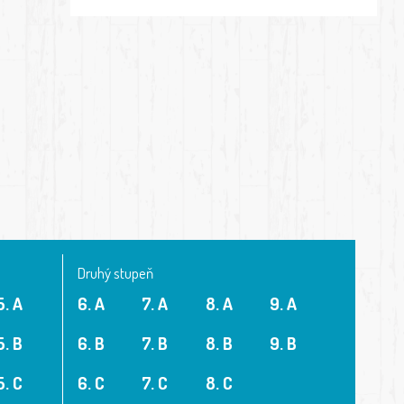
Druhý stupeň
5. A
6. A
7. A
8. A
9. A
5. B
6. B
7. B
8. B
9. B
5. C
6. C
7. C
8. C