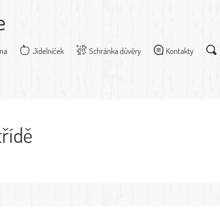
e
dna
Jídelníček
Schránka důvěry
Kontakty
třídě