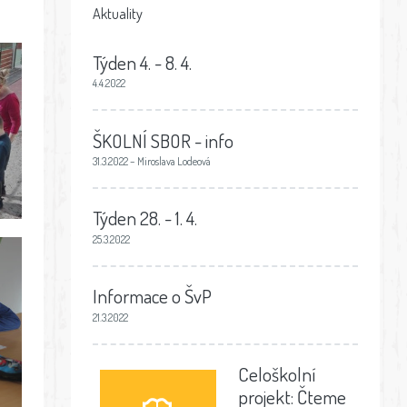
Aktuality
Týden 4. - 8. 4.
4.4.2022
ŠKOLNÍ SBOR - info
31.3.2022 – Miroslava Lodeová
Týden 28. - 1. 4.
25.3.2022
Informace o ŠvP
21.3.2022
Celoškolní
projekt: Čteme