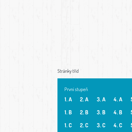
Stránky tříd
První stupeň
1. A
2. A
3. A
4. A
1. B
2. B
3. B
4. B
1. C
2. C
3. C
4. C