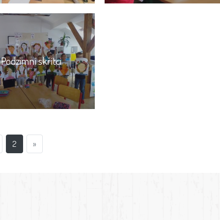
Podzimní skřítci
2
»