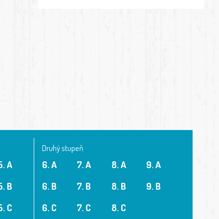
Druhý stupeň
5. A
6. A
7. A
8. A
9. A
5. B
6. B
7. B
8. B
9. B
5. C
6. C
7. C
8. C