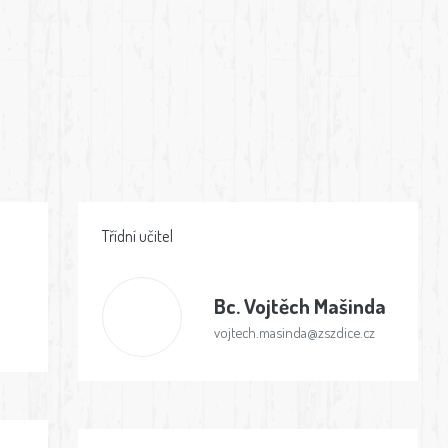
Třídní učitel
Bc.
Vojtěch Mašinda
vojtech.masinda@zszdice.cz