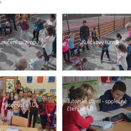
e
Loučení se zimou
Kuličkový turnaj
Tutorské čtení - společné
Masopust v 1.C
čtení se 4.B