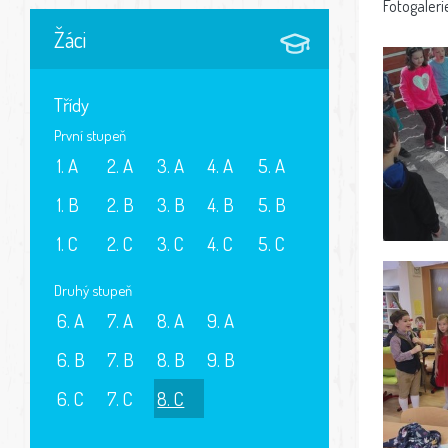
Fotogaleri
Žáci
Třídy
První stupeň
1. A
2. A
3. A
4. A
5. A
1. B
2. B
3. B
4. B
5. B
1. C
2. C
3. C
4. C
5. C
Druhý stupeň
6. A
7. A
8. A
9. A
6. B
7. B
8. B
9. B
6. C
7. C
8. C