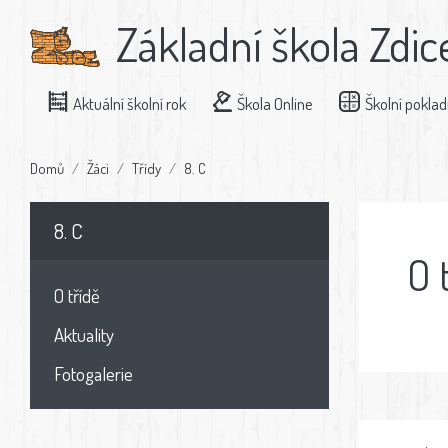
Základní škola Zdic
Aktuální školní rok
Škola Online
Školní pokla
Domů
Žáci
Třídy
8. C
8. C
O 
O třídě
Aktuality
Fotogalerie