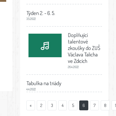
Týden 2. - 6. 5.
3.5.2022
Doplňující
talentové
zkoušky do ZUŠ
Václava Talicha
ve Zdicích
26.4.2022
Tabulka na triády
4.4.2022
«
2
3
4
5
6
7
8