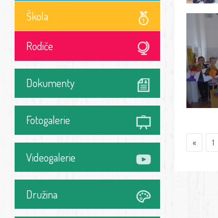
Škola
Rodiče
Dokumenty
Fotogalerie
«
1
Videogalerie
Družina