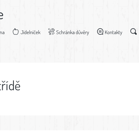
e
dna
Jídelníček
Schránka důvěry
Kontakty
třídě