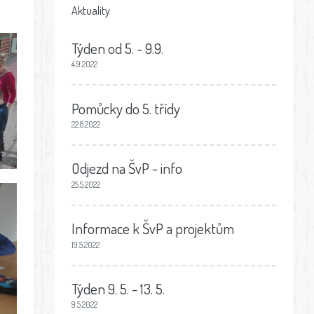
Aktuality
Týden od 5. - 9.9.
4.9.2022
Pomůcky do 5. třídy
22.8.2022
Odjezd na ŠvP - info
25.5.2022
Informace k ŠvP a projektům
19.5.2022
Týden 9. 5. - 13. 5.
9.5.2022