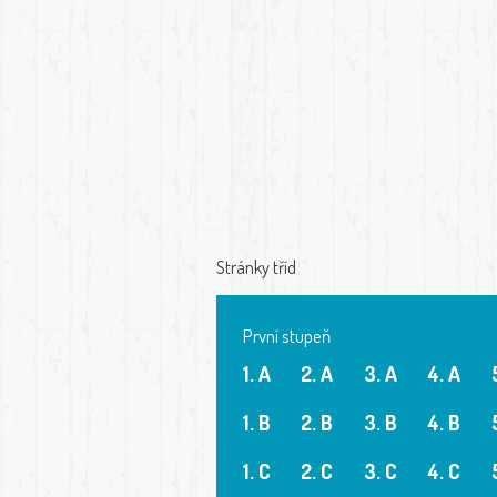
Stránky tříd
První stupeň
1. A
2. A
3. A
4. A
1. B
2. B
3. B
4. B
1. C
2. C
3. C
4. C