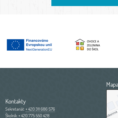
Map
Kontakty
Sekretariát:
+ 420 311 686 576
Školník:
+ 420 775 550 428