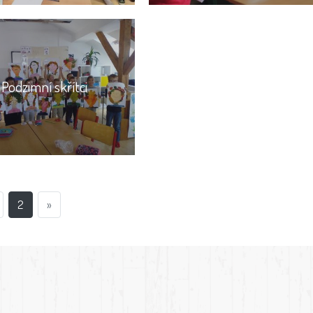
Podzimní skřítci
2
»