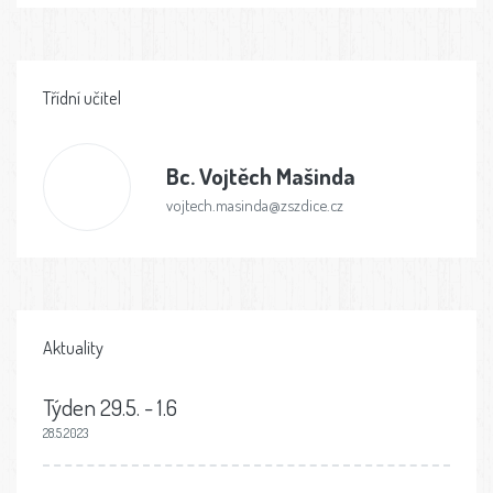
Třídní učitel
Bc.
Vojtěch Mašinda
vojtech.masinda@zszdice.cz
Aktuality
Týden 29.5. - 1.6
28.5.2023