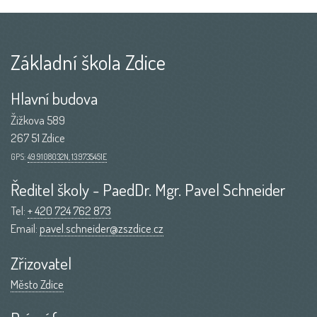
Základní škola Zdice
Hlavní budova
Žižkova 589
267 51 Zdice
GPS:
49.9108032N, 13.9735451E
Ředitel školy - PaedDr. Mgr. Pavel Schneider
Tel:
+ 420 724 762 873
Email:
pavel.schneider@zszdice.cz
Zřizovatel
Město Zdice