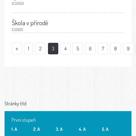
12.3.2023
Škola v přírodě
5.3.2023
«
1
2
3
4
5
6
7
8
9
Stránky tříd
První stupeň
1. A
2. A
3. A
4. A
5. A