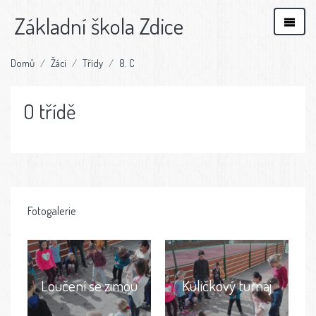
Základní škola Zdice
Domů
Žáci
Třídy
8. C
O třídě
Fotogalerie
Loučení se zimou
Kuličkový turnaj