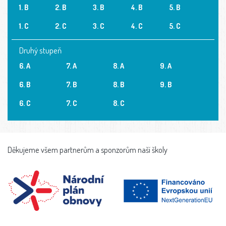
1. B
2. B
3. B
4. B
5. B
1. C
2. C
3. C
4. C
5. C
Druhý stupeň
6. A
7. A
8. A
9. A
6. B
7. B
8. B
9. B
6. C
7. C
8. C
Děkujeme všem partnerům a sponzorům naší školy