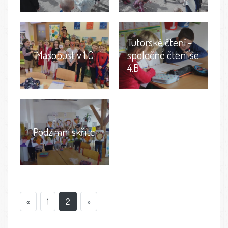
Tutorské čtení -
Masopust v 1.C
společné čtení se
4.B
Podzimní skřítci
«
1
2
»