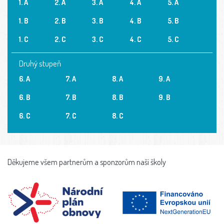
1. A
2. A
3. A
4. A
5. A
1. B
2. B
3. B
4. B
5. B
1. C
2. C
3. C
4. C
5. C
Druhý stupeň
6. A
7. A
8. A
9. A
6. B
7. B
8. B
9. B
6. C
7. C
8. C
Děkujeme všem partnerům a sponzorům naší školy