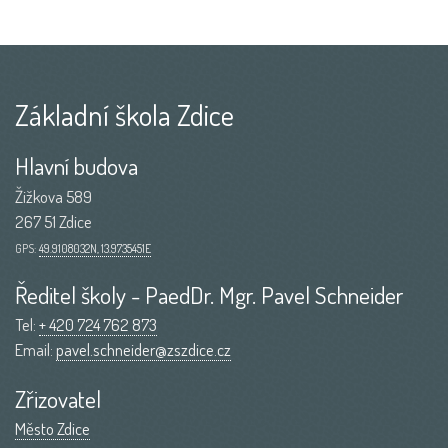
Základní škola Zdice
Hlavní budova
Žižkova 589
267 51 Zdice
GPS:
49.9108032N, 13.9735451E
Ředitel školy - PaedDr. Mgr. Pavel Schneider
Tel:
+ 420 724 762 873
Email:
pavel.schneider@zszdice.cz
Zřizovatel
Město Zdice