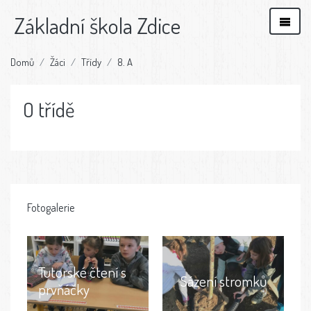
Základní škola Zdice
Domů
Žáci
Třídy
8. A
O třídě
Fotogalerie
Tutorské čtení s
Sázení stromků
prvňáčky