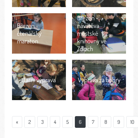
Březen -
Březen -
návštěva
čtenářský
městské
maraton
knihovny ve
Zdicích
Jarní výprava
Výprava za bobry
«
2
3
4
5
6
7
8
9
10