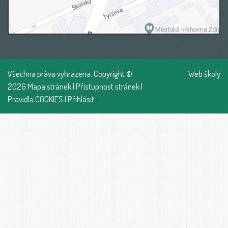
Všechna práva vyhrazena. Copyright ©
Web školy
2026
Mapa stránek
|
Přístupnost stránek
|
Pravidla COOKIES
|
Přihlásit