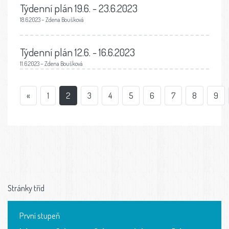
Týdenní plán 19.6. - 23.6.2023
18.6.2023 – Zdena Boušková
Týdenní plán 12.6. - 16.6.2023
11.6.2023 – Zdena Boušková
«
1
2
3
4
5
6
7
8
9
Stránky tříd
První stupeň