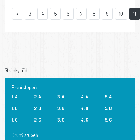
«
3
4
5
6
7
8
9
10
11
Stránky tříd
První stupeň
1. A
2. A
3. A
4. A
5. A
1. B
2. B
3. B
4. B
5. B
1. C
2. C
3. C
4. C
5. C
Druhý stupeň