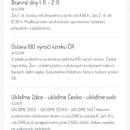
Branné dny 1. 11. - 2. 11.
24.10.2018
Žáci 1. st. budou mít zkrácenou výuku do 11.40 h., žáci 2. st. do
12.30 h. Přijďte prosím ve vhodném sportovním oblečení,
případně i s pláštěnkou.
Oslava 100. výročí vzniku ČR
24.10.2018
V pátek proběhne ve škole projekt ke 100. výročí vzniku České
republiky. Žáci i učitelé přijdou v dobových kostýmech nebo v
barvách státní vlajky. Dopoledne zhlédnou filmy o historii vzniku
ČR,…
Ukliďme Zdice - ukliďme Česko - ukliďme svět
6.3.2020
UKLIĎME ZDICE – UKLIĎME ČESKO – UKLIĎME SVĚT Hlavním
podzimním úklidovým dnem v roce 2018 je sobota 15. září. Pro
rok 2018 je již zaregistrováno přes 3 500 úklidů. Odkaz nejdete
na webových stránkách…