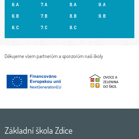
6. A
7. A
8. A
9. A
6. B
7. B
8. B
9. B
6. C
7. C
8. C
Děkujeme všem partnerům a sponzorům naší školy
Základní škola Zdice