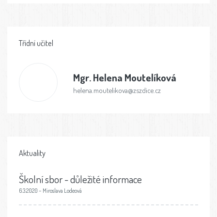
Třídní učitel
Mgr.
Helena Moutelíková
helena.moutelikova@zszdice.cz
Aktuality
Školní sbor - důležité informace
6.3.2020 – Miroslava Lodeová