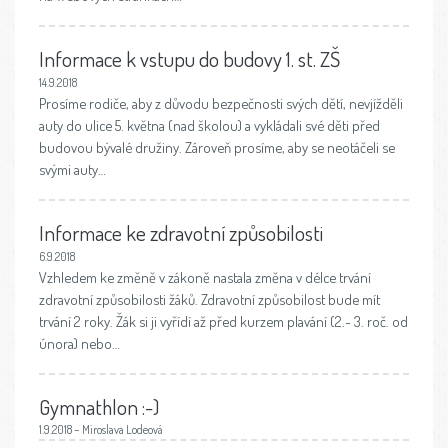
Informace k vstupu do budovy 1. st. ZŠ
14.9.2018
Prosíme rodiče, aby z důvodu bezpečnosti svých dětí, nevjížděli
auty do ulice 5. května (nad školou) a vykládali své děti před
budovou bývalé družiny. Zároveň prosíme, aby se neotáčeli se
svými auty…
Informace ke zdravotní způsobilosti
6.9.2018
Vzhledem ke změně v zákoně nastala změna v délce trvání
zdravotní způsobilosti žáků. Zdravotní způsobilost bude mít
trvání 2 roky. Žák si ji vyřídí až před kurzem plavání (2.- 3. roč. od
února) nebo…
Gymnathlon :-)
1.9.2018 – Miroslava Lodeová