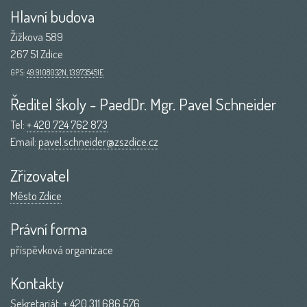
Hlavní budova
Žižkova 589
267 51 Zdice
GPS:
49.9108032N, 13.9735451E
Ředitel školy - PaedDr. Mgr. Pavel Schneider
Tel:
+ 420 724 762 873
Email:
pavel.schneider@zszdice.cz
Zřizovatel
Město Zdice
Právní forma
příspěvková organizace
Kontakty
Sekretariát:
+ 420 311 686 576