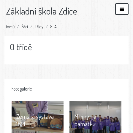
Základní škola Zdice
Domů
Žáci
Třídy
8. A
O třídě
Fotogalerie
Zemská výstava
Mikiny na
1891
památku