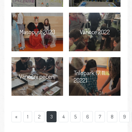
Masopust 2023
Vánoce 2022
Trilopark (7. 11.
Vánoční pečení
2022)
«
1
2
3
4
5
6
7
8
9