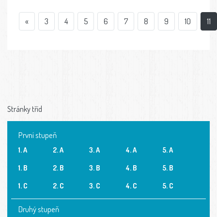
«
3
4
5
6
7
8
9
10
11
Stránky tříd
První stupeň
1. A
2. A
3. A
4. A
5. A
1. B
2. B
3. B
4. B
5. B
1. C
2. C
3. C
4. C
5. C
Druhý stupeň