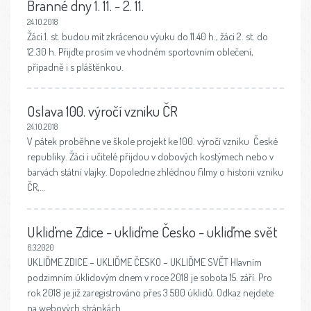
Branné dny 1. 11. - 2. 11.
24.10.2018
Žáci 1. st. budou mít zkrácenou výuku do 11.40 h., žáci 2. st. do
12.30 h. Přijďte prosím ve vhodném sportovním oblečení,
případně i s pláštěnkou.
Oslava 100. výročí vzniku ČR
24.10.2018
V pátek proběhne ve škole projekt ke 100. výročí vzniku České
republiky. Žáci i učitelé přijdou v dobových kostýmech nebo v
barvách státní vlajky. Dopoledne zhlédnou filmy o historii vzniku
ČR,…
Ukliďme Zdice - ukliďme Česko - ukliďme svět
6.3.2020
UKLIĎME ZDICE – UKLIĎME ČESKO – UKLIĎME SVĚT Hlavním
podzimním úklidovým dnem v roce 2018 je sobota 15. září. Pro
rok 2018 je již zaregistrováno přes 3 500 úklidů. Odkaz nejdete
na webových stránkách…