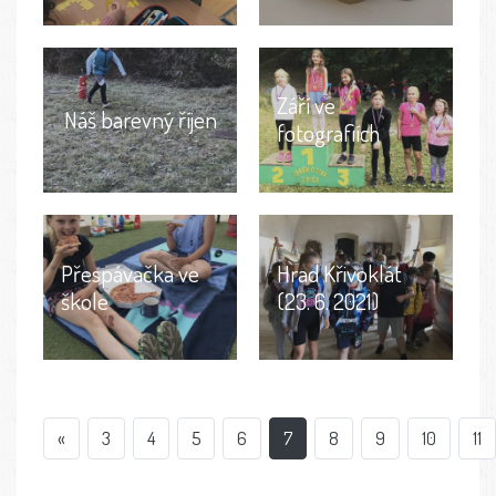
Září ve
Náš barevný říjen
fotografiích
Přespávačka ve
Hrad Křivoklát
škole
(23. 6. 2021)
«
3
4
5
6
7
8
9
10
11