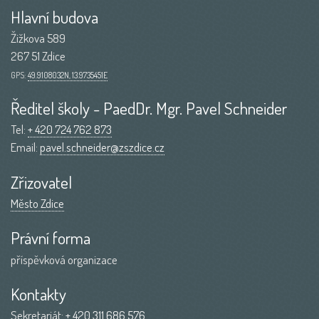
Hlavní budova
Žižkova 589
267 51 Zdice
GPS:
49.9108032N, 13.9735451E
Ředitel školy - PaedDr. Mgr. Pavel Schneider
Tel:
+ 420 724 762 873
Email:
pavel.schneider@zszdice.cz
Zřizovatel
Město Zdice
Právní forma
příspěvková organizace
Kontakty
Sekretariát:
+ 420 311 686 576