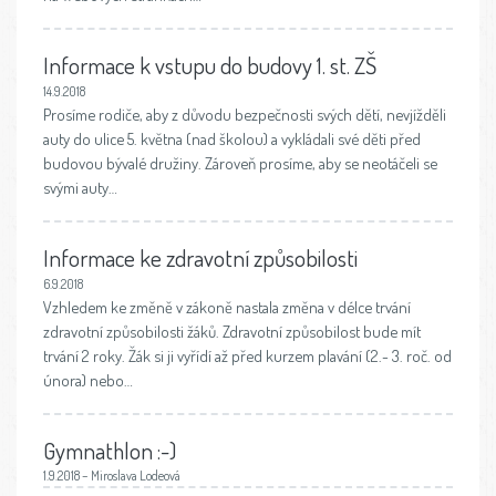
Informace k vstupu do budovy 1. st. ZŠ
14.9.2018
Prosíme rodiče, aby z důvodu bezpečnosti svých dětí, nevjížděli
auty do ulice 5. května (nad školou) a vykládali své děti před
budovou bývalé družiny. Zároveň prosíme, aby se neotáčeli se
svými auty…
Informace ke zdravotní způsobilosti
6.9.2018
Vzhledem ke změně v zákoně nastala změna v délce trvání
zdravotní způsobilosti žáků. Zdravotní způsobilost bude mít
trvání 2 roky. Žák si ji vyřídí až před kurzem plavání (2.- 3. roč. od
února) nebo…
Gymnathlon :-)
1.9.2018 – Miroslava Lodeová