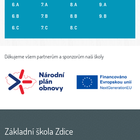
6. A
7. A
8. A
9. A
6. B
7. B
8. B
9. B
6. C
7. C
8. C
Děkujeme všem partnerům a sponzorům naší školy
Základní škola Zdice