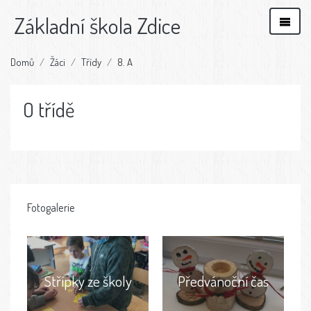
Základní škola Zdice
Domů
Žáci
Třídy
8. A
O třídě
Fotogalerie
Střípky ze školy
Předvánoční čas