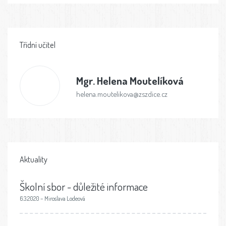
Třídní učitel
Mgr.
Helena Moutelíková
helena.moutelikova@zszdice.cz
Aktuality
Školní sbor - důležité informace
6.3.2020 – Miroslava Lodeová