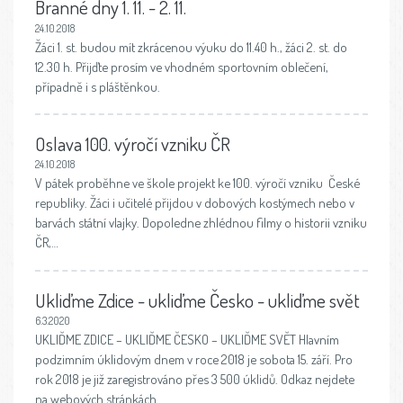
Branné dny 1. 11. - 2. 11.
24.10.2018
Žáci 1. st. budou mít zkrácenou výuku do 11.40 h., žáci 2. st. do
12.30 h. Přijďte prosím ve vhodném sportovním oblečení,
případně i s pláštěnkou.
Oslava 100. výročí vzniku ČR
24.10.2018
V pátek proběhne ve škole projekt ke 100. výročí vzniku České
republiky. Žáci i učitelé přijdou v dobových kostýmech nebo v
barvách státní vlajky. Dopoledne zhlédnou filmy o historii vzniku
ČR,…
Ukliďme Zdice - ukliďme Česko - ukliďme svět
6.3.2020
UKLIĎME ZDICE – UKLIĎME ČESKO – UKLIĎME SVĚT Hlavním
podzimním úklidovým dnem v roce 2018 je sobota 15. září. Pro
rok 2018 je již zaregistrováno přes 3 500 úklidů. Odkaz nejdete
na webových stránkách…