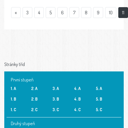
«
3
4
5
6
7
8
9
10
11
Stránky tříd
První stupeň
1. A
2. A
3. A
4. A
5. A
1. B
2. B
3. B
4. B
5. B
1. C
2. C
3. C
4. C
5. C
Druhý stupeň