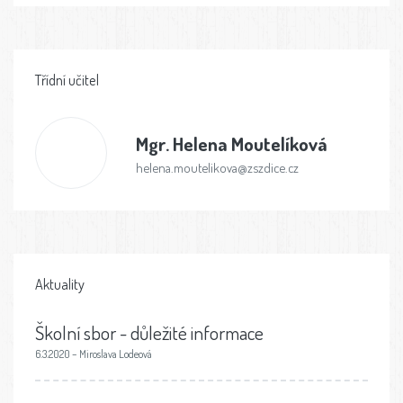
Třídní učitel
Mgr.
Helena Moutelíková
helena.moutelikova@zszdice.cz
Aktuality
Školní sbor - důležité informace
6.3.2020 – Miroslava Lodeová