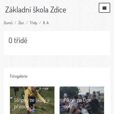
Základní škola Zdice
Domů
Žáci
Třídy
8. A
O třídě
Fotogalerie
Střípky ze školy v
Piknik na Den
přírodě :-)
dětí