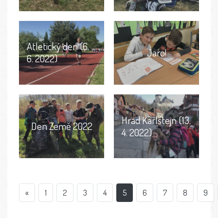
Atletický den (6.
Jaro!
6. 2022)
Hrad Karlštejn (13.
Den Země 2022
4. 2022)
«
1
2
3
4
5
6
7
8
9