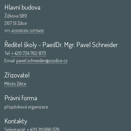
Hlavní budova
Žižkova 589
267 51 Zdice
GPS:
49.9108032N, 13.9735451E
Ředitel školy - PaedDr. Mgr. Pavel Schneider
Tel:
+ 420 724 762 873
Email:
pavel.schneider@zszdice.cz
Zřizovatel
Město Zdice
Právní forma
příspěvková organizace
Kontakty
Sekretariát:
+ 420 311 686 576