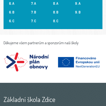
6. A
7. A
8. A
9. A
6. B
7. B
8. B
9. B
6. C
7. C
8. C
Děkujeme všem partnerům a sponzorům naší školy
Základní škola Zdice