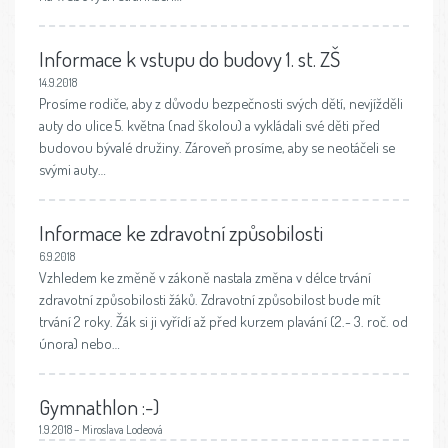
Informace k vstupu do budovy 1. st. ZŠ
14.9.2018
Prosíme rodiče, aby z důvodu bezpečnosti svých dětí, nevjížděli
auty do ulice 5. května (nad školou) a vykládali své děti před
budovou bývalé družiny. Zároveň prosíme, aby se neotáčeli se
svými auty…
Informace ke zdravotní způsobilosti
6.9.2018
Vzhledem ke změně v zákoně nastala změna v délce trvání
zdravotní způsobilosti žáků. Zdravotní způsobilost bude mít
trvání 2 roky. Žák si ji vyřídí až před kurzem plavání (2.- 3. roč. od
února) nebo…
Gymnathlon :-)
1.9.2018 – Miroslava Lodeová