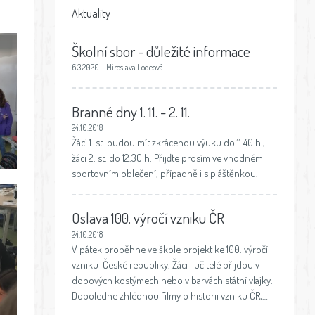
Aktuality
Školní sbor - důležité informace
6.3.2020 – Miroslava Lodeová
Branné dny 1. 11. - 2. 11.
24.10.2018
Žáci 1. st. budou mít zkrácenou výuku do 11.40 h.,
žáci 2. st. do 12.30 h. Přijďte prosím ve vhodném
sportovním oblečení, případně i s pláštěnkou.
Oslava 100. výročí vzniku ČR
24.10.2018
V pátek proběhne ve škole projekt ke 100. výročí
vzniku České republiky. Žáci i učitelé přijdou v
dobových kostýmech nebo v barvách státní vlajky.
Dopoledne zhlédnou filmy o historii vzniku ČR,…