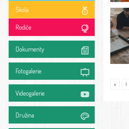
Škola
Rodiče
Dokumenty
Fotogalerie
«
1
Videogalerie
Družina