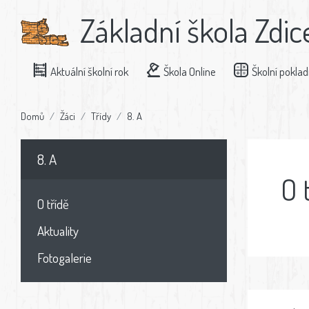
Základní škola Zdic
Aktuální školní rok
Škola Online
Školní pokla
Domů
Žáci
Třídy
8. A
8. A
O 
O třídě
Aktuality
Fotogalerie