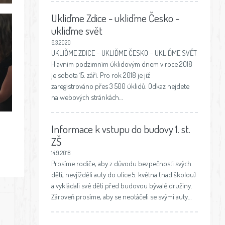
Ukliďme Zdice - ukliďme Česko -
ukliďme svět
6.3.2020
UKLIĎME ZDICE – UKLIĎME ČESKO – UKLIĎME SVĚT
Hlavním podzimním úklidovým dnem v roce 2018
je sobota 15. září. Pro rok 2018 je již
zaregistrováno přes 3 500 úklidů. Odkaz nejdete
na webových stránkách…
Informace k vstupu do budovy 1. st.
ZŠ
14.9.2018
Prosíme rodiče, aby z důvodu bezpečnosti svých
dětí, nevjížděli auty do ulice 5. května (nad školou)
a vykládali své děti před budovou bývalé družiny.
Zároveň prosíme, aby se neotáčeli se svými auty…