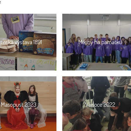
e
emská výstava 1891
Mikiny na památku
Masopust 2023
Vánoce 2022