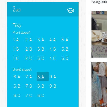
Fotogaleri
Žáci
Třídy
První stupeň
Z
1. A
2. A
3. A
4. A
5. A
1. B
2. B
3. B
4. B
5. B
1. C
2. C
3. C
4. C
5. C
Druhý stupeň
6. A
7. A
8. A
9. A
6. B
7. B
8. B
9. B
6. C
7. C
8. C