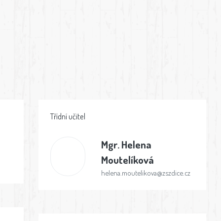
Třídní učitel
Mgr.
Helena
Moutelíková
helena.moutelikova@zszdice.cz