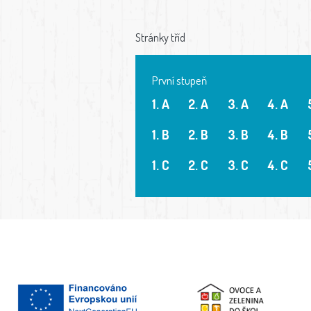
Stránky tříd
První stupeň
1. A
2. A
3. A
4. A
1. B
2. B
3. B
4. B
1. C
2. C
3. C
4. C