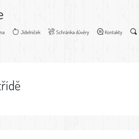
e
dna
Jídelníček
Schránka důvěry
Kontakty
třídě