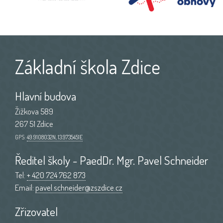
Základní škola Zdice
Hlavní budova
Žižkova 589
267 51 Zdice
GPS:
49.9108032N, 13.9735451E
Ředitel školy - PaedDr. Mgr. Pavel Schneider
Tel:
+ 420 724 762 873
Email:
pavel.schneider@zszdice.cz
Zřizovatel