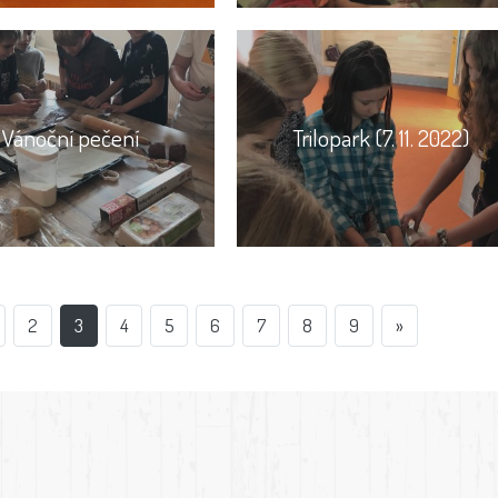
Vánoční pečení
Trilopark (7. 11. 2022)
2
3
4
5
6
7
8
9
»