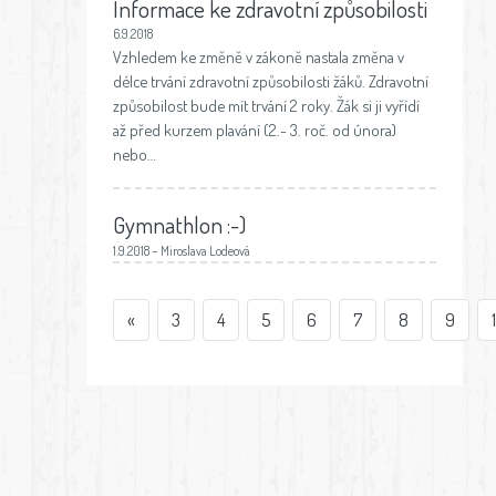
Informace ke zdravotní způsobilosti
6.9.2018
Vzhledem ke změně v zákoně nastala změna v
délce trvání zdravotní způsobilosti žáků. Zdravotní
způsobilost bude mít trvání 2 roky. Žák si ji vyřídí
až před kurzem plavání (2.- 3. roč. od února)
nebo…
Gymnathlon :-)
1.9.2018 – Miroslava Lodeová
«
3
4
5
6
7
8
9