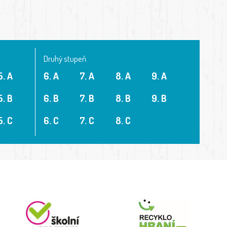
Druhý stupeň
5. A
6. A
7. A
8. A
9. A
5. B
6. B
7. B
8. B
9. B
5. C
6. C
7. C
8. C