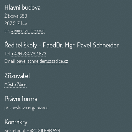
Hlavní budova
Žižkova 589
267 51 Zdice
GPS:
49.9108032N, 13.9735451E
Ředitel školy - PaedDr. Mgr. Pavel Schneider
Tel:
+ 420 724 762 873
Email:
pavel.schneider@zszdice.cz
Zřizovatel
Město Zdice
Právní forma
příspěvková organizace
Kontakty
Sekretariát:
+ 420 311 686 576