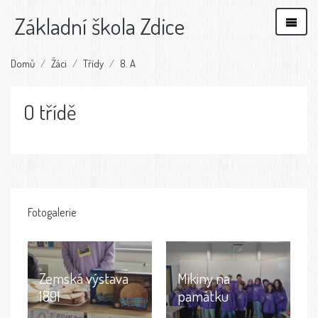
Základní škola Zdice
Domů
Žáci
Třídy
8. A
O třídě
Fotogalerie
Zemská výstava
Mikiny na
1891
památku