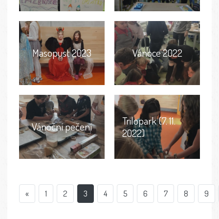
Masopust 2023
Vánoce 2022
Trilopark (7. 11.
Vánoční pečení
2022)
«
1
2
3
4
5
6
7
8
9