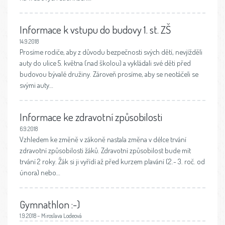
Informace k vstupu do budovy 1. st. ZŠ
14.9.2018
Prosíme rodiče, aby z důvodu bezpečnosti svých dětí, nevjížděli
auty do ulice 5. května (nad školou) a vykládali své děti před
budovou bývalé družiny. Zároveň prosíme, aby se neotáčeli se
svými auty…
Informace ke zdravotní způsobilosti
6.9.2018
Vzhledem ke změně v zákoně nastala změna v délce trvání
zdravotní způsobilosti žáků. Zdravotní způsobilost bude mít
trvání 2 roky. Žák si ji vyřídí až před kurzem plavání (2.- 3. roč. od
února) nebo…
Gymnathlon :-)
1.9.2018 – Miroslava Lodeová