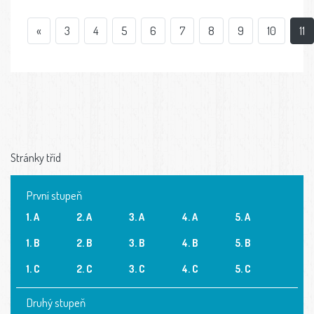
«
3
4
5
6
7
8
9
10
11
Stránky tříd
První stupeň
1. A
2. A
3. A
4. A
5. A
1. B
2. B
3. B
4. B
5. B
1. C
2. C
3. C
4. C
5. C
Druhý stupeň