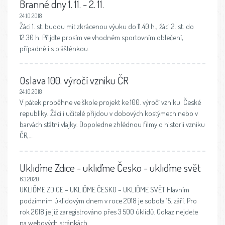
Branné dny 1. 11. - 2. 11.
24.10.2018
Žáci 1. st. budou mít zkrácenou výuku do 11.40 h., žáci 2. st. do
12.30 h. Přijďte prosím ve vhodném sportovním oblečení,
případně i s pláštěnkou.
Oslava 100. výročí vzniku ČR
24.10.2018
V pátek proběhne ve škole projekt ke 100. výročí vzniku České
republiky. Žáci i učitelé přijdou v dobových kostýmech nebo v
barvách státní vlajky. Dopoledne zhlédnou filmy o historii vzniku
ČR,…
Ukliďme Zdice - ukliďme Česko - ukliďme svět
6.3.2020
UKLIĎME ZDICE – UKLIĎME ČESKO – UKLIĎME SVĚT Hlavním
podzimním úklidovým dnem v roce 2018 je sobota 15. září. Pro
rok 2018 je již zaregistrováno přes 3 500 úklidů. Odkaz nejdete
na webových stránkách…