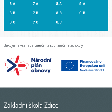
6. A
7. A
8. A
9. A
6. B
7. B
8. B
9. B
6. C
7. C
8. C
Děkujeme všem partnerům a sponzorům naší školy
Základní škola Zdice