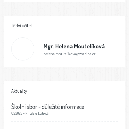
Třídní učitel
Mgr.
Helena Moutelíková
helena.moutelikova@zszdice.cz
Aktuality
Školní sbor - důležité informace
6.3.2020 – Miroslava Lodeová