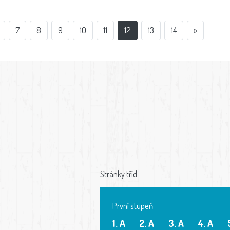
7
8
9
10
11
12
13
14
»
Stránky tříd
První stupeň
1. A
2. A
3. A
4. A