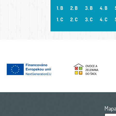
1. B
2. B
3. B
4. B
1. C
2. C
3. C
4. C
Map