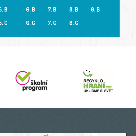
5. B
6. B
7. B
8. B
9. B
5. C
6. C
7. C
8. C
a