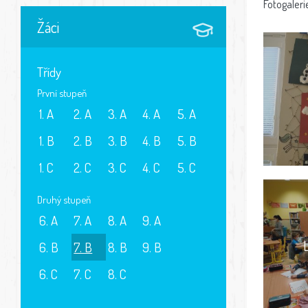
Fotogaleri
Žáci
Třídy
První stupeň
1. A
2. A
3. A
4. A
5. A
1. B
2. B
3. B
4. B
5. B
1. C
2. C
3. C
4. C
5. C
Druhý stupeň
6. A
7. A
8. A
9. A
6. B
7. B
8. B
9. B
6. C
7. C
8. C