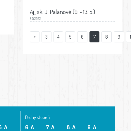
Aj_ sk. J. Palanové (9. - 13. 5.)
9.5.2022
«
3
4
5
6
7
8
9
Druhý stupeň
5. A
6. A
7. A
8. A
9. A