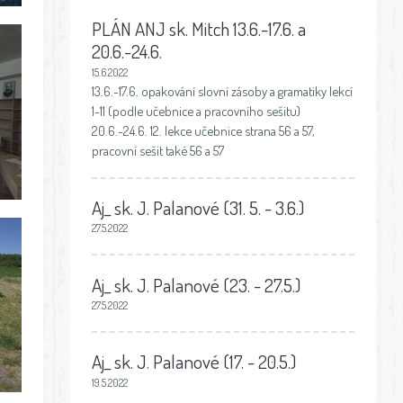
PLÁN ANJ sk. Mitch 13.6.-17.6. a
20.6.-24.6.
15.6.2022
13.6.-17.6. opakování slovní zásoby a gramatiky lekcí
1-11 (podle učebnice a pracovního sešitu)
20.6.-24.6. 12. lekce učebnice strana 56 a 57,
pracovní sešit také 56 a 57
Aj_ sk. J. Palanové (31. 5. - 3.6.)
27.5.2022
Aj_ sk. J. Palanové (23. - 27.5.)
27.5.2022
Aj_ sk. J. Palanové (17. - 20.5.)
19.5.2022