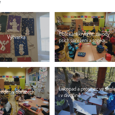
e
Oblékání krychle, závody
Výtvarka
psích spřežení a sopka
Listopad a prosinec ve škol
Leden v obrazech
i v divočině