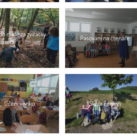
do rokle za zvířátky
Pasování na čtenáře
Lesoně
Učení venku
Škola červen