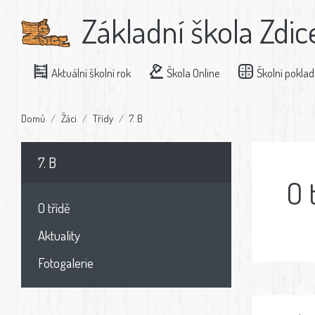
Základní škola Zdic
Aktuální školní rok
Škola Online
Školní pokla
Domů
Žáci
Třídy
7. B
7. B
O 
O třídě
Aktuality
Fotogalerie