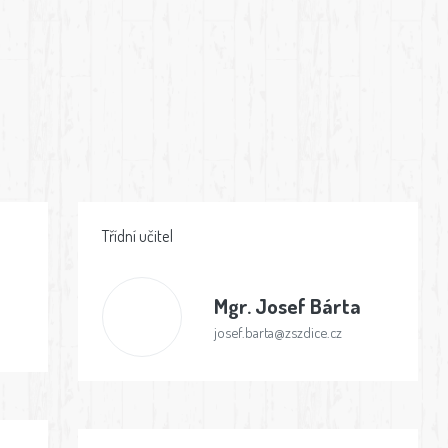
Třídní učitel
Mgr.
Josef Bárta
josef.barta@zszdice.cz