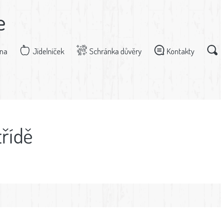
e
dna
Jídelníček
Schránka důvěry
Kontakty
třídě