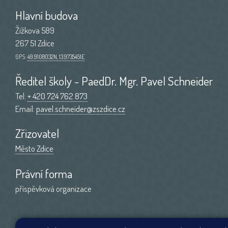
Hlavní budova
Žižkova 589
267 51 Zdice
GPS:
49.9108032N, 13.9735451E
Ředitel školy - PaedDr. Mgr. Pavel Schneider
Tel:
+ 420 724 762 873
Email:
pavel.schneider@zszdice.cz
Zřizovatel
Město Zdice
Právní forma
příspěvková organizace