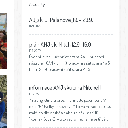
Aktuality
AJ_sk. J. Palanové_19. - 23.9.
16.9.2022
plán ANJ sk. Mitch 12.9.-16.9.
12.9.2022
Úvodní lekce - učebnice strana 4 a 5 (hudební
nástroje, I CAN - umím), pracovní sešit strana 4 a 5
DÚ na 20.9. pracovní sešit strana 2 a 3
informace ANJ skupina Mitchell
1.9.2022
e
* na angličtinu si prosím přineste jeden sešit A4
číslo 464 (velký linkovaný) * fix na mazací tabulku,
malé lepidlo v tubě a slabou složku a asi 10
"košilek"(obalů) - tyto věci si necháme ve třídě…