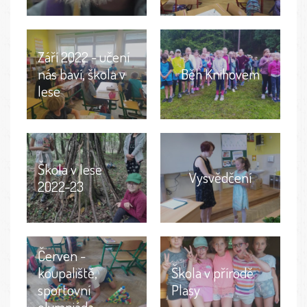
Září 2022 - učení
nás baví, škola v
Běh Knihovem
lese
Škola v lese
Vysvědčení
2022-23
Červen -
Škola v přírodě
koupaliště,
Plasy
sportovní
olympiáda