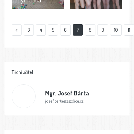
«
3
4
5
6
7
8
9
10
11
Třídní učitel
Mgr.
Josef Bárta
josef.barta@zszdice.cz