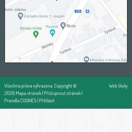
Všechna práva vyhrazena. Copyright ©
Web školy
2026
Mapa stránek
|
Přístupnost stránek
|
Pravidla COOKIES
|
Přihlásit