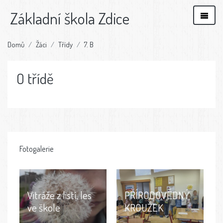
Základní škola Zdice
Domů
Žáci
Třídy
7. B
O třídě
Fotogalerie
Vitráže z listí, les
PŘÍRODOVĚDNÝ
ve škole
KROUŽEK