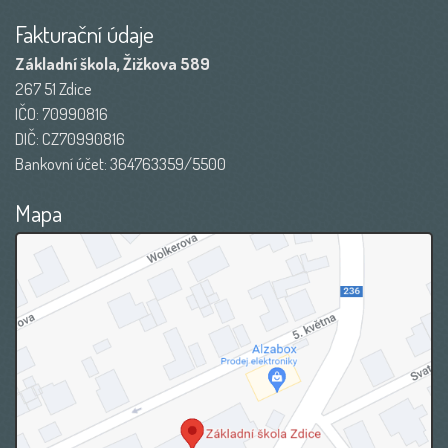
Fakturační údaje
Základní škola, Žižkova 589
267 51 Zdice
IČO: 70990816
DIČ: CZ70990816
Bankovní účet: 364763359/5500
Mapa