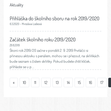
Aktuality
Přihláška do školního sboru na rok 2019/2020
6.3.2020 – Miroslava Lodeová
Začátek školního roku 2019/2020
29.8.2019
Škoní rok 2019/20 začne v pondělí 2. 9. 2019 Prvňáčci si
přinesou aktovku s penálem, mohou se i přezout, na skříňkách
bude seznam s číslem skříňky. Pokud budete chtít klíček,
přihlaste se u p.…
«
10
11
12
13
14
15
16
17