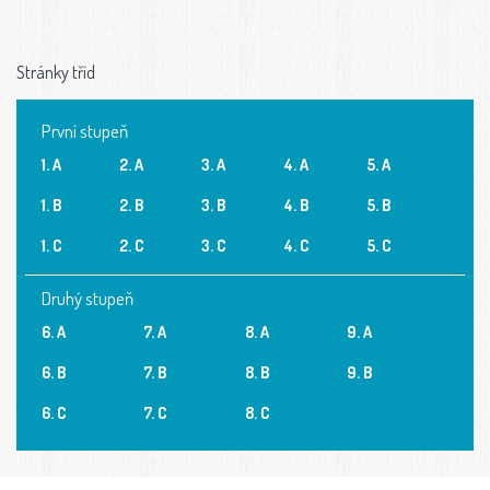
Stránky tříd
První stupeň
1. A
2. A
3. A
4. A
5. A
1. B
2. B
3. B
4. B
5. B
1. C
2. C
3. C
4. C
5. C
Druhý stupeň
6. A
7. A
8. A
9. A
6. B
7. B
8. B
9. B
6. C
7. C
8. C