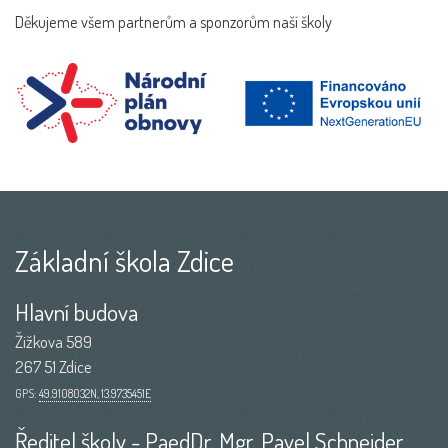
Děkujeme všem partnerům a sponzorům naší školy
Základní škola Zdice
Hlavní budova
Žižkova 589
267 51 Zdice
GPS:
49.9108032N, 13.9735451E
Ředitel školy - PaedDr. Mgr. Pavel Schneider