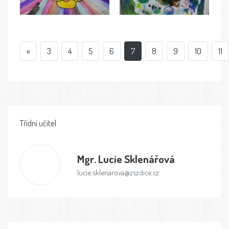
«
3
4
5
6
7
8
9
10
11
Třídní učitel
Mgr.
Lucie Sklenářová
lucie.sklenarova@zszdice.cz