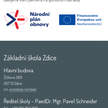
Základní škola Zdice
Hlavní budova
Žižkova 589
267 51 Zdice
GPS:
49.9108032N, 13.9735451E
Ředitel školy - PaedDr. Mgr. Pavel Schneider