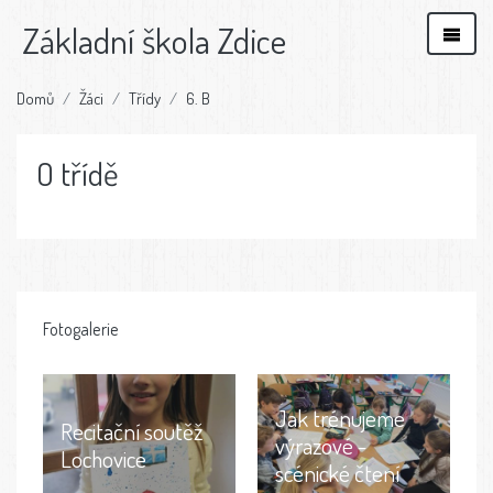
Základní škola Zdice
Domů
Žáci
Třídy
6. B
O třídě
Fotogalerie
Jak trénujeme
Recitační soutěž
výrazové -
Lochovice
scénické čtení