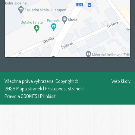
Všechna práva vyhrazena. Copyright ©
Web školy
2026
Mapa stránek
|
Přístupnost stránek
|
Pravidla COOKIES
|
Přihlásit