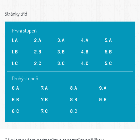
Stránky tříd
První stupeň
1. A
2. A
3. A
4. A
5. A
1. B
2. B
3. B
4. B
5. B
1. C
2. C
3. C
4. C
5. C
Druhý stupeň
6. A
7. A
8. A
9. A
6. B
7. B
8. B
9. B
6. C
7. C
8. C
Děkujeme všem partnerům a sponzorům naší školy