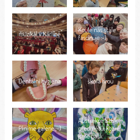
Koule nás stále
muzikál v Karlíně
fascinuje :-)
Dentální hygiena
škola hrou
Abstrakce a tisk
Plníme galerie :-)
předmětů, které
jsme našli.