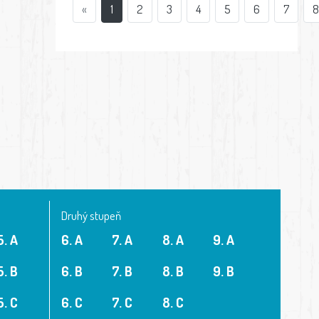
«
1
2
3
4
5
6
7
Druhý stupeň
5. A
6. A
7. A
8. A
9. A
5. B
6. B
7. B
8. B
9. B
5. C
6. C
7. C
8. C