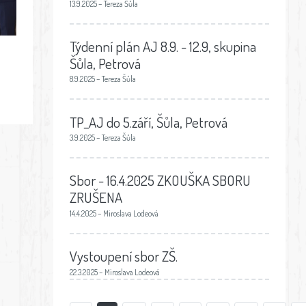
13.9.2025 – Tereza Šůla
Týdenní plán AJ 8.9. - 12.9, skupina
Šůla, Petrová
8.9.2025 – Tereza Šůla
TP_AJ do 5.září, Šůla, Petrová
3.9.2025 – Tereza Šůla
Sbor - 16.4.2025 ZKOUŠKA SBORU
ZRUŠENA
14.4.2025 – Miroslava Lodeová
Vystoupení sbor ZŠ.
22.3.2025 – Miroslava Lodeová