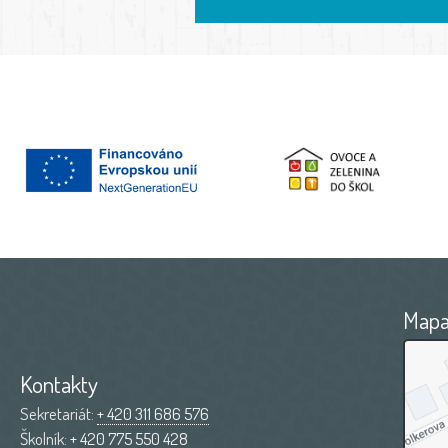
Map
Kontakty
Sekretariát:
+ 420 311 686 576
Školník:
+ 420 775 550 428