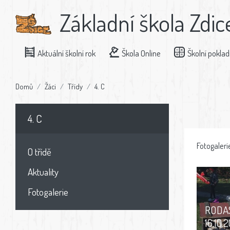
Základní škola Zdic
Aktuální školní rok
Škola Online
Školní pokla
Domů
Žáci
Třídy
4. C
4. C
Fotogaleri
O třídě
Aktuality
Fotogalerie
RODAS
16.10.