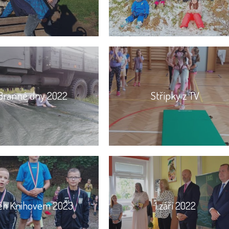
Branné dny 2022
Střípky z TV
ěh Knihovem 2023
1.září 2022