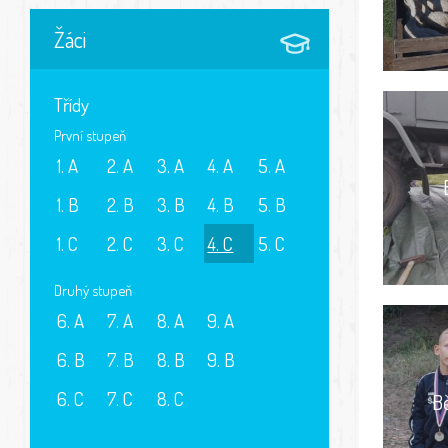
Žáci
Třídy
První stupeň
1. A
2. A
3. A
4. A
5. A
1. B
2. B
3. B
4. B
5. B
1. C
2. C
3. C
4. C
5. C
Druhý stupeň
6. A
7. A
8. A
9. A
6. B
7. B
8. B
9. B
6. C
7. C
8. C
B