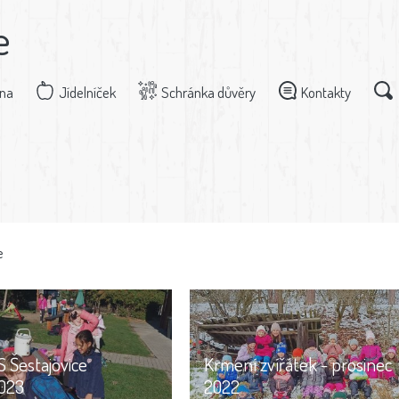
e
dna
Jídelníček
Schránka důvěry
Kontakty
e
 Šestajovice
Krmení zvířátek - prosinec
2023
2022