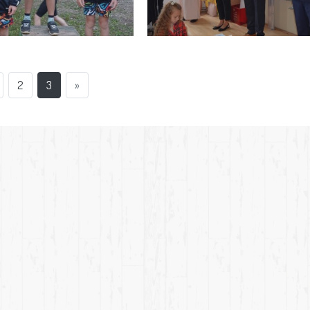
2
3
»