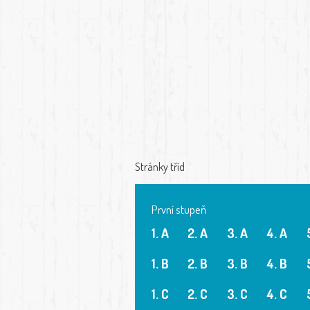
Stránky tříd
První stupeň
1. A
2. A
3. A
4. A
1. B
2. B
3. B
4. B
1. C
2. C
3. C
4. C