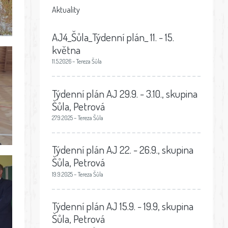
Aktuality
AJ4_Šůla_Týdenní plán_ 11. - 15.
května
11.5.2026 – Tereza Šůla
Týdenní plán AJ 29.9. - 3.10., skupina
Šůla, Petrová
27.9.2025 – Tereza Šůla
Týdenní plán AJ 22. - 26.9., skupina
Šůla, Petrová
19.9.2025 – Tereza Šůla
Týdenní plán AJ 15.9. - 19.9, skupina
Šůla, Petrová