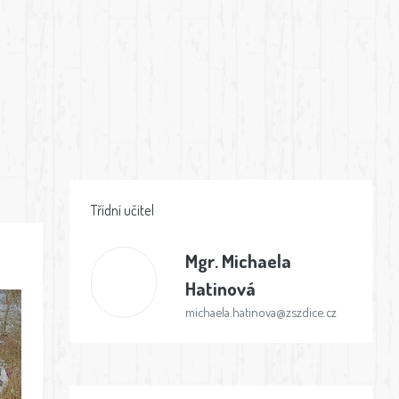
Třídní učitel
Mgr.
Michaela
Hatinová
michaela.hatinova@zszdice.cz